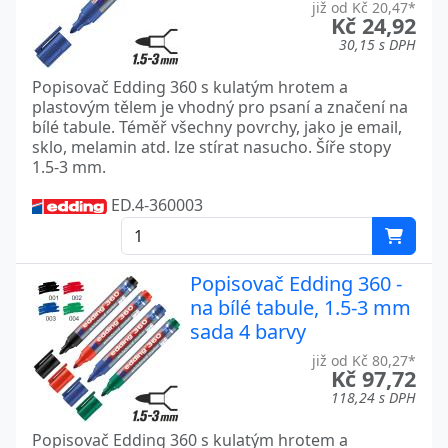
již od Kč 20,47*
Kč 24,92
30,15 s DPH
Popisovač Edding 360 s kulatým hrotem a
plastovým tělem je vhodný pro psaní a značení na
bílé tabule. Téměř všechny povrchy, jako je email,
sklo, melamin atd. lze stírat nasucho. Šíře stopy
1.5-3 mm.
ED.4-360003
Popisovač Edding 360 -
na bílé tabule, 1.5-3 mm
sada 4 barvy
již od Kč 80,27*
Kč 97,72
118,24 s DPH
Popisovač Edding 360 s kulatým hrotem a