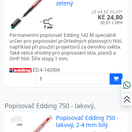
zelený
již od Kč 20,55*
Kč 24,80
30,01 s DPH
Permanentní popisovač Edding 142 M speciálně
určen pro popisování průhledných plastových fólií,
například při použití projektorů za denního světla.
Také velice vhodný pro popisování skla, plastů a
OHP fólií. Šíře stopy 1 mm.
ED.4-142004
Popisovač Edding 750 - lakový,
Popisovač Edding 750 -
lakový, 2-4 mm bílý