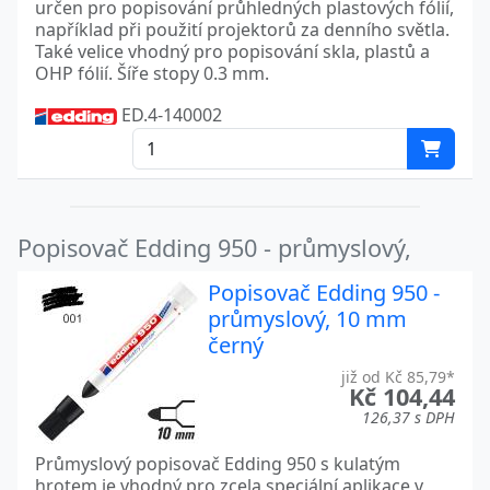
určen pro popisování průhledných plastových fólií,
například při použití projektorů za denního světla.
Také velice vhodný pro popisování skla, plastů a
OHP fólií. Šíře stopy 0.3 mm.
ED.4-140002
Popisovač Edding 950 - průmyslový,
Popisovač Edding 950 -
průmyslový, 10 mm
černý
již od Kč 85,79*
Kč 104,44
126,37 s DPH
Průmyslový popisovač Edding 950 s kulatým
hrotem je vhodný pro zcela speciální aplikace v