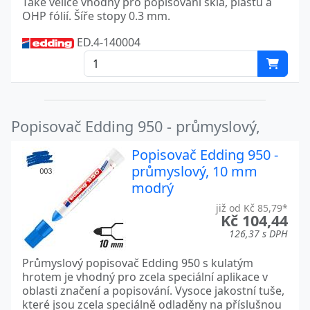
Také velice vhodný pro popisování skla, plastů a
OHP fólií. Šíře stopy 0.3 mm.
ED.4-140004
Popisovač Edding 950 - průmyslový,
Popisovač Edding 950 -
průmyslový, 10 mm
modrý
již od Kč 85,79*
Kč 104,44
126,37 s DPH
Průmyslový popisovač Edding 950 s kulatým
hrotem je vhodný pro zcela speciální aplikace v
oblasti značení a popisování. Vysoce jakostní tuše,
které jsou zcela speciálně odladěny na příslušnou