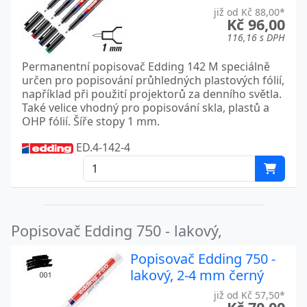
již od Kč 88,00*
Kč 96,00
116,16 s DPH
Permanentní popisovač Edding 142 M speciálně
určen pro popisování průhledných plastových fólií,
například při použití projektorů za denního světla.
Také velice vhodný pro popisování skla, plastů a
OHP fólií. Šíře stopy 1 mm.
ED.4-142-4
Popisovač Edding 750 - lakový,
Popisovač Edding 750 -
lakový, 2-4 mm černý
již od Kč 57,50*