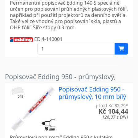
Permanentní popisovač Edding 140 S speciálně
určen pro popisování průhledných plastových fólií,
například při použití projektorů za denního světla.
Také velice vhodný pro popisování skla, plastů a
OHP fólií. Šíře stopy 0.3 mm.
ED.4-140001
Popisovač Edding 950 - průmyslový,
Popisovač Edding 950 -
průmyslový, 10 mm bílý
již od Kč 85,79*
Kč 104,44
126,37 s DPH
Průmyslový popisovač Edding 950 s kulatým