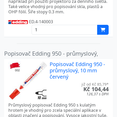
například při použití projektorů za denního světla.
Také velice vhodný pro popisování skla, plastů a
OHP fólií. Šíře stopy 0.3 mm.
ED.4-140003
Popisovač Edding 950 - průmyslový,
Popisovač Edding 950 -
průmyslový, 10 mm
červený
již od Kč 85,79*
Kč 104,44
126,37 s DPH
Průmyslový popisovač Edding 950 s kulatým
hrotem je vhodný pro zcela speciální aplikace v
oblasti značení a popisování. Vysoce jakostní tuše,