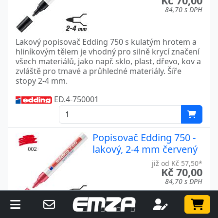
Kč 70,00
84,70 s DPH
Lakový popisovač Edding 750 s kulatým hrotem a
hliníkovým tělem je vhodný pro silně krycí značení
všech materiálů, jako např. sklo, plast, dřevo, kov a
zvláště pro tmavé a průhledné materiály. Šíře
stopy 2-4 mm.
ED.4-750001
Popisovač Edding 750 -
lakový, 2-4 mm červený
již od Kč 57,50*
Kč 70,00
84,70 s DPH
Lakový popisovač Edding 750 s kulatým hrotem a