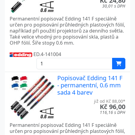
Kč 24,80
30,01 s DPH
Permanentní popisovač Edding 141 F speciálně
určen pro popisování průhledných plastových fólií,
například při použití projektorů za denního světla.
Také velice vhodný pro popisování skla, plastů a
OHP fólií. Šíře stopy 0.6 mm.
ED.4-141004
Popisovač Edding 141 F
- permanentní, 0.6 mm
sada 4 barev
již od Kč 88,00*
Kč 96,00
116,16 s DPH
Permanentní popisovač Edding 141 F speciálně
určen pro popisování průhledných plastových fólií,