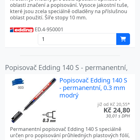
oblasti značení a popisování. Vysoce jakostní tuše,
které jsou zcela speciálně odladěny na příslušnou
oblast použití. Šíře stopy 10 mm.
ED.4-950001
Popisovač Edding 140 S - permanentní,
Popisovač Edding 140 S
- permanentní, 0.3 mm
modrý
již od Kč 20,55*
Kč 24,80
30,01 s DPH
Permanentní popisovač Edding 140 S speciálně
určen pro popisování průhledných plastových fólií,