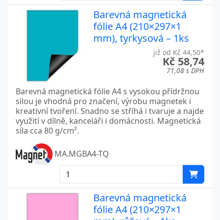
Barevná magnetická
fólie A4 (210×297×1
mm), tyrkysová – 1ks
již od Kč 44,50*
Kč 58,74
71,08 s DPH
Barevná magnetická fólie A4 s vysokou přídržnou
silou je vhodná pro značení, výrobu magnetek i
kreativní tvoření. Snadno se stříhá i tvaruje a najde
využití v dílně, kanceláři i domácnosti. Magnetická
síla cca 80 g/cm².
MA.MGBA4-TQ
Barevná magnetická
fólie A4 (210×297×1