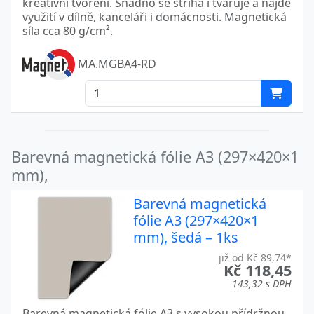
kreativní tvoření. Snadno se stříhá i tvaruje a najde
využití v dílně, kanceláři i domácnosti. Magnetická
síla cca 80 g/cm².
MA.MGBA4-RD
Barevná magnetická fólie A3 (297×420×1
mm),
Barevná magnetická
fólie A3 (297×420×1
mm), šedá – 1ks
již od Kč 89,74*
Kč 118,45
143,32 s DPH
Barevná magnetická fólie A3 s vysokou přídržnou