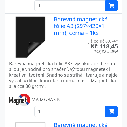
Barevná magnetická
fólie A3 (297×420×1
mm), černá – 1ks
již od Kč 89,74*
Kč 118,45
143,32 s DPH
Barevná magnetická fólie A3 s vysokou přídržnou
silou je vhodná pro značení, výrobu magnetek i
kreativní tvoření. Snadno se stříhá i tvaruje a najde
využití v dílně, kanceláři i domácnosti. Magnetická
síla cca 80 g/cm².
MA.MGBA3-K
Barevná magnetická