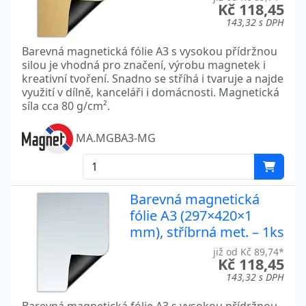
Kč 118,45
143,32 s DPH
Barevná magnetická fólie A3 s vysokou přídržnou
silou je vhodná pro značení, výrobu magnetek i
kreativní tvoření. Snadno se stříhá i tvaruje a najde
využití v dílně, kanceláři i domácnosti. Magnetická
síla cca 80 g/cm².
MA.MGBA3-MG
Barevná magnetická
fólie A3 (297×420×1
mm), stříbrná met. – 1ks
již od Kč 89,74*
Kč 118,45
143,32 s DPH