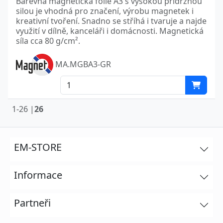
Barevná magnetická fólie A3 s vysokou přídržnou
silou je vhodná pro značení, výrobu magnetek i
kreativní tvoření. Snadno se stříhá i tvaruje a najde
využití v dílně, kanceláři i domácnosti. Magnetická
síla cca 80 g/cm².
MA.MGBA3-GR
1-26 |
26
EM-STORE
Informace
Partneři