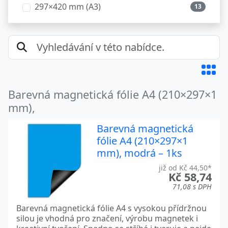
297×420 mm (A3)
13
Barevná magnetická fólie A4 (210×297×1
mm),
Barevná magnetická
fólie A4 (210×297×1
mm), modrá – 1ks
již od Kč 44,50*
Kč 58,74
71,08 s DPH
Barevná magnetická fólie A4 s vysokou přídržnou
silou je vhodná pro značení, výrobu magnetek i