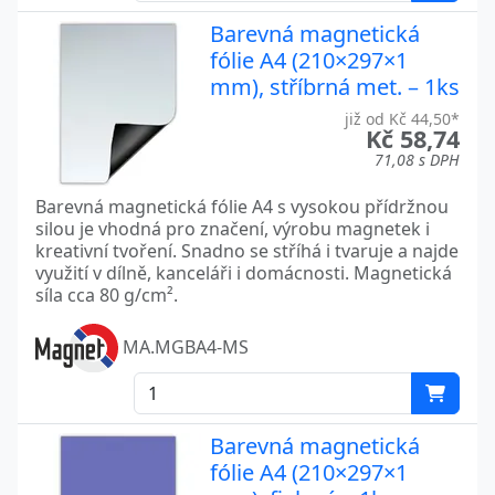
Barevná magnetická
fólie A4 (210×297×1
mm), stříbrná met. – 1ks
již od Kč 44,50*
Kč 58,74
71,08 s DPH
Barevná magnetická fólie A4 s vysokou přídržnou
silou je vhodná pro značení, výrobu magnetek i
kreativní tvoření. Snadno se stříhá i tvaruje a najde
využití v dílně, kanceláři i domácnosti. Magnetická
síla cca 80 g/cm².
MA.MGBA4-MS
Barevná magnetická
fólie A4 (210×297×1