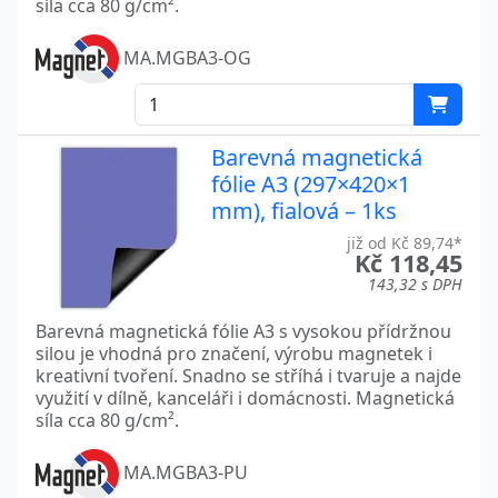
síla cca 80 g/cm².
MA.MGBA3-OG
Barevná magnetická
fólie A3 (297×420×1
mm), fialová – 1ks
již od Kč 89,74*
Kč 118,45
143,32 s DPH
Barevná magnetická fólie A3 s vysokou přídržnou
silou je vhodná pro značení, výrobu magnetek i
kreativní tvoření. Snadno se stříhá i tvaruje a najde
využití v dílně, kanceláři i domácnosti. Magnetická
síla cca 80 g/cm².
MA.MGBA3-PU