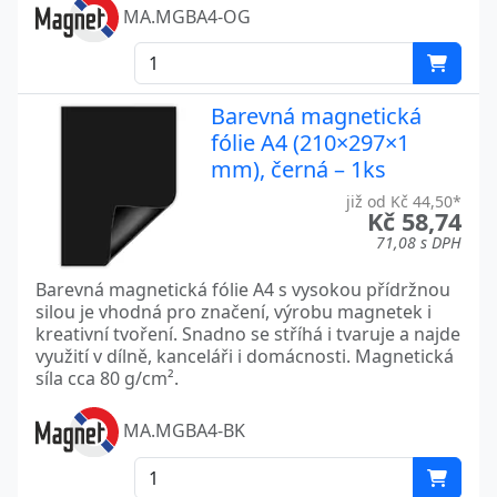
MA.MGBA4-OG
Barevná magnetická
fólie A4 (210×297×1
mm), černá – 1ks
již od Kč 44,50*
Kč 58,74
71,08 s DPH
Barevná magnetická fólie A4 s vysokou přídržnou
silou je vhodná pro značení, výrobu magnetek i
kreativní tvoření. Snadno se stříhá i tvaruje a najde
využití v dílně, kanceláři i domácnosti. Magnetická
síla cca 80 g/cm².
MA.MGBA4-BK