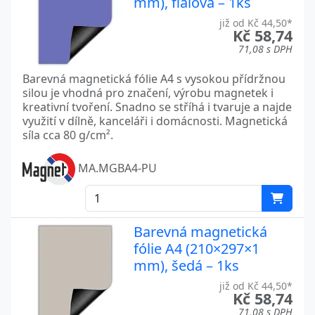
mm), fialová – 1ks
již od Kč 44,50*
Kč 58,74
71,08 s DPH
Barevná magnetická fólie A4 s vysokou přídržnou
silou je vhodná pro značení, výrobu magnetek i
kreativní tvoření. Snadno se stříhá i tvaruje a najde
využití v dílně, kanceláři i domácnosti. Magnetická
síla cca 80 g/cm².
MA.MGBA4-PU
Barevná magnetická
fólie A4 (210×297×1
mm), šedá – 1ks
již od Kč 44,50*
Kč 58,74
71,08 s DPH