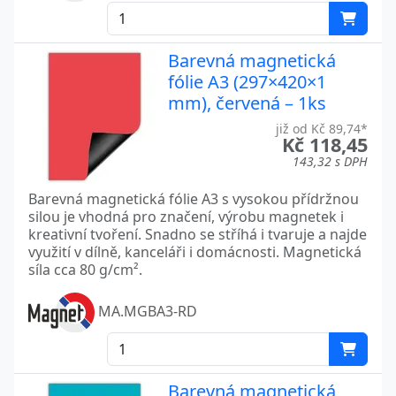
Barevná magnetická
fólie A3 (297×420×1
mm), červená – 1ks
již od Kč 89,74*
Kč 118,45
143,32 s DPH
Barevná magnetická fólie A3 s vysokou přídržnou
silou je vhodná pro značení, výrobu magnetek i
kreativní tvoření. Snadno se stříhá i tvaruje a najde
využití v dílně, kanceláři i domácnosti. Magnetická
síla cca 80 g/cm².
MA.MGBA3-RD
Barevná magnetická