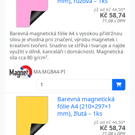
mm), růžová – 1ks
již od Kč 44,50*
Kč 58,74
71,08 s DPH
Barevná magnetická fólie A4 s vysokou přídržnou
silou je vhodná pro značení, výrobu magnetek i
kreativní tvoření. Snadno se stříhá i tvaruje a najde
využití v dílně, kanceláři i domácnosti. Magnetická
síla cca 80 g/cm².
MA.MGBA4-PI
Barevná magnetická
fólie A4 (210×297×1
mm), žlutá – 1ks
již od Kč 44,50*
Kč 58,74
71,08 s DPH