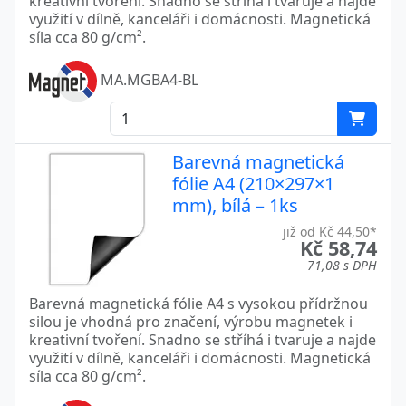
kreativní tvoření. Snadno se stříhá i tvaruje a najde
využití v dílně, kanceláři i domácnosti. Magnetická
síla cca 80 g/cm².
MA.MGBA4-BL
Barevná magnetická
fólie A4 (210×297×1
mm), bílá – 1ks
již od Kč 44,50*
Kč 58,74
71,08 s DPH
Barevná magnetická fólie A4 s vysokou přídržnou
silou je vhodná pro značení, výrobu magnetek i
kreativní tvoření. Snadno se stříhá i tvaruje a najde
využití v dílně, kanceláři i domácnosti. Magnetická
síla cca 80 g/cm².