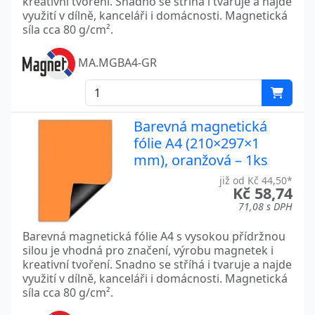
kreativní tvoření. Snadno se stříhá i tvaruje a najde
využití v dílně, kanceláři i domácnosti. Magnetická
síla cca 80 g/cm².
MA.MGBA4-GR
Barevná magnetická
fólie A4 (210×297×1
mm), oranžová – 1ks
již od Kč 44,50*
Kč 58,74
71,08 s DPH
Barevná magnetická fólie A4 s vysokou přídržnou
silou je vhodná pro značení, výrobu magnetek i
kreativní tvoření. Snadno se stříhá i tvaruje a najde
využití v dílně, kanceláři i domácnosti. Magnetická
síla cca 80 g/cm².