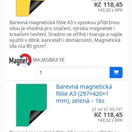
Kč 118,45
143,32 s DPH
Barevná magnetická fólie A3 s vysokou přídržnou
silou je vhodná pro značení, výrobu magnetek i
kreativní tvoření. Snadno se stříhá i tvaruje a najde
využití v dílně, kanceláři i domácnosti. Magnetická
síla cca 80 g/cm².
MA.MGBA3-YE
Barevná magnetická
fólie A3 (297×420×1
mm), zelená – 1ks
již od Kč 89,74*
Kč 118,45
143,32 s DPH