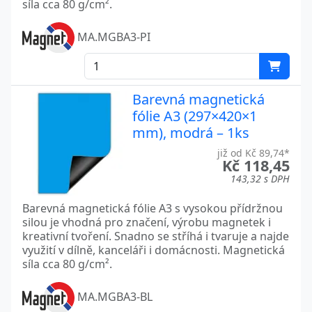
síla cca 80 g/cm².
MA.MGBA3-PI
Barevná magnetická
fólie A3 (297×420×1
mm), modrá – 1ks
již od Kč 89,74*
Kč 118,45
143,32 s DPH
Barevná magnetická fólie A3 s vysokou přídržnou
silou je vhodná pro značení, výrobu magnetek i
kreativní tvoření. Snadno se stříhá i tvaruje a najde
využití v dílně, kanceláři i domácnosti. Magnetická
síla cca 80 g/cm².
MA.MGBA3-BL