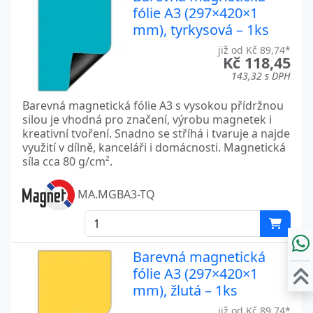
fólie A3 (297×420×1
mm), tyrkysová – 1ks
již od Kč 89,74*
Kč 118,45
143,32 s DPH
Barevná magnetická fólie A3 s vysokou přídržnou
silou je vhodná pro značení, výrobu magnetek i
kreativní tvoření. Snadno se stříhá i tvaruje a najde
využití v dílně, kanceláři i domácnosti. Magnetická
síla cca 80 g/cm².
MA.MGBA3-TQ
Barevná magnetická
fólie A3 (297×420×1
mm), žlutá – 1ks
již od Kč 89,74*