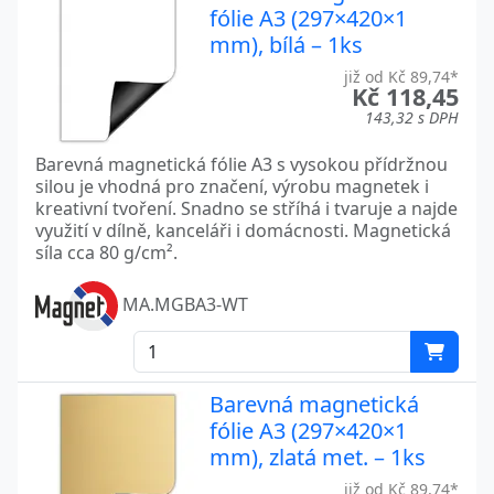
fólie A3 (297×420×1
mm), bílá – 1ks
již od Kč 89,74*
Kč 118,45
143,32 s DPH
Barevná magnetická fólie A3 s vysokou přídržnou
silou je vhodná pro značení, výrobu magnetek i
kreativní tvoření. Snadno se stříhá i tvaruje a najde
využití v dílně, kanceláři i domácnosti. Magnetická
síla cca 80 g/cm².
MA.MGBA3-WT
Barevná magnetická
fólie A3 (297×420×1
mm), zlatá met. – 1ks
již od Kč 89,74*