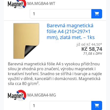
MA.MGBA4-WT
Barevná magnetická
fólie A4 (210×297×1
mm), zlatá met. – 1ks
již od Kč 44,50*
Kč 58,74
71,08 s DPH
Barevná magnetická fólie A4 s vysokou přídržnou
silou je vhodná pro značení, výrobu magnetek i
kreativní tvoření. Snadno se stříhá i tvaruje a najde
využití v dílně, kanceláři i domácnosti. Magnetická
síla cca 80 g/cm².
MA.MGBA4-MG