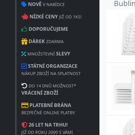
Bublin
NOVĚ
V NABÍDCE
NÍZKÉ CENY
JIŽ OD 1KS!
DOPORUČUJEME
DÁREK
ZDARMA
SLEVY
MNOŽSTEVNÍ
STÁTNÍ ORGANIZACE
NÁKUP ZBOŽÍ NA SPLATNOST
DO 14 DNŮ MOŽNOST*
VRÁCENÍ ZBOŽÍ
PLATEBNÍ BRÁNA
BEZPEČNÉ ONLINE PLATBY
26 LET NA TRHU!
JIŽ OD ROKU 2000 S VÁMI