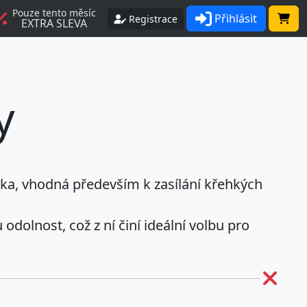
Pouze tento měsíc
Přihlásit
Registrace
EXTRA SLEVA
y
ška, vhodná především k zasílání křehkých
odolnost, což z ní činí ideální volbu pro