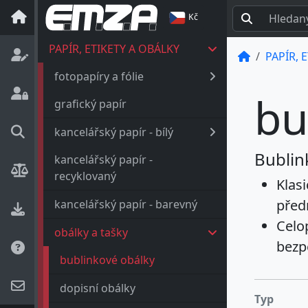
Kč
PAPÍR, ETIKETY A OBÁLKY
PAPÍR, 
fotopapíry a fólie
bu
grafický papír
kancelářský papír - bílý
Bublin
kancelářský papír -
recyklovaný
Klas
před
kancelářský papír - barevný
Celo
obálky a tašky
bezp
bublinkové obálky
dopisní obálky
Typ