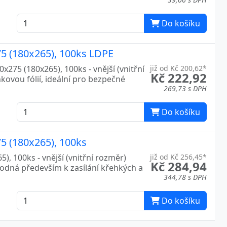
Do košíku
75 (180x265), 100ks LDPE
x275 (180x265), 100ks - vnější (vnitřní
již od Kč 200,62*
Kč 222,92
kovou fólií, ideální pro bezpečné
269,73 s DPH
Do košíku
75 (180x265), 100ks
), 100ks - vnější (vnitřní rozměr)
již od Kč 256,45*
Kč 284,94
hodná především k zasílání křehkých a
344,78 s DPH
Do košíku