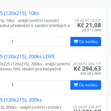
25 (120x215), 10ks
), 10ks - vnější (vnitřní rozměr)
již od Kč 19,22*
Kč 21,08
hodná především k zasílání křehkých a
25,51 s DPH
Do košíku
25 (120x215), 200ks LDPE
x225 (120x215), 200ks - vnější (vnitřní
již od Kč 265,17*
Kč 294,63
kovou fólií, ideální pro bezpečné
356,50 s DPH
Do košíku
25 (120x215), 200ks
), 200ks - vnější (vnitřní rozměr)
již od Kč 334,41*