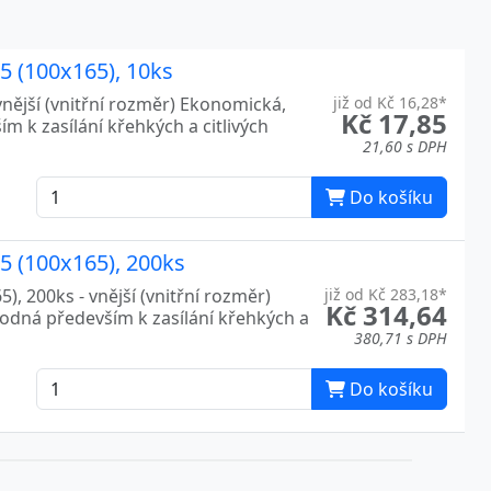
75 (100x165), 10ks
vnější (vnitřní rozměr) Ekonomická,
již od Kč 16,28*
Kč 17,85
m k zasílání křehkých a citlivých
21,60 s DPH
Do košíku
75 (100x165), 200ks
), 200ks - vnější (vnitřní rozměr)
již od Kč 283,18*
Kč 314,64
hodná především k zasílání křehkých a
380,71 s DPH
Do košíku