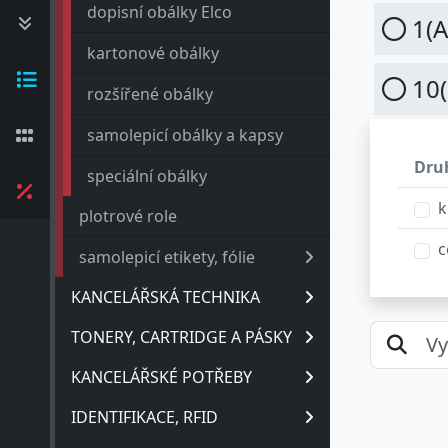
dopisní obálky Elco
1(A
kartonové obálky
10(
rozšířené obálky
samolepicí obálky a kapsy
Dru
speciální obálky
k
plotrové role
c
samolepicí etikety, fólie
KANCELÁŘSKÁ TECHNIKA
TONERY, CARTRIDGE A PÁSKY
KANCELÁŘSKÉ POTŘEBY
IDENTIFIKACE, RFID