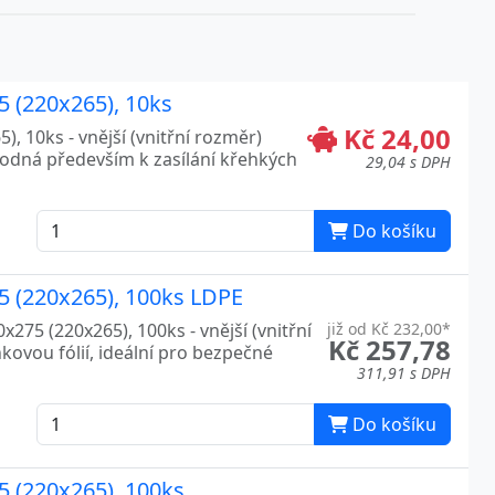
5 (220x265), 10ks
Kč 24,00
), 10ks - vnější (vnitřní rozměr)
hodná především k zasílání křehkých
29,04 s DPH
Do košíku
75 (220x265), 100ks LDPE
x275 (220x265), 100ks - vnější (vnitřní
již od Kč 232,00*
Kč 257,78
kovou fólií, ideální pro bezpečné
311,91 s DPH
Do košíku
75 (220x265), 100ks