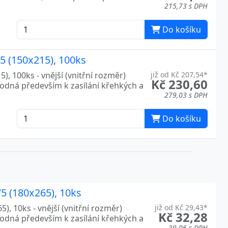
215,73 s DPH
Do košíku
25 (150x215), 100ks
), 100ks - vnější (vnitřní rozměr)
již od Kč 207,54*
Kč 230,60
hodná především k zasílání křehkých a
279,03 s DPH
Do košíku
75 (180x265), 10ks
), 10ks - vnější (vnitřní rozměr)
již od Kč 29,43*
Kč 32,28
hodná především k zasílání křehkých a
39,06 s DPH