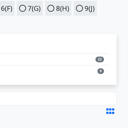
6(F)
7(G)
8(H)
9(J)
22
9