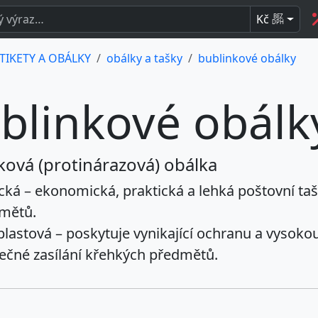
Kč
BEZ
DPH
ETIKETY A OBÁLKY
obálky a tašky
bublinkové obálky
blinkové obálk
ková (protinárazová) obálka
ická
– ekonomická, praktická a lehká poštovní ta
mětů.
plastová
– poskytuje vynikající ochranu a vysokou 
ečné zasílání křehkých předmětů.