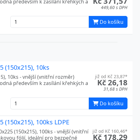
Kč 371,57
hodná především k zasílání křehkých a
449,60 s DPH
Do košíku
25 (150x215), 10ks
), 10ks - vnější (vnitřní rozměr)
již od Kč 23,87*
Kč 26,18
hodná především k zasílání křehkých a
31,68 s DPH
Do košíku
25 (150x215), 100ks LDPE
x225 (150x215), 100ks - vnější (vnitřní
již od Kč 160,46*
Kč 178,29
kovou fólií, ideální pro bezpečné