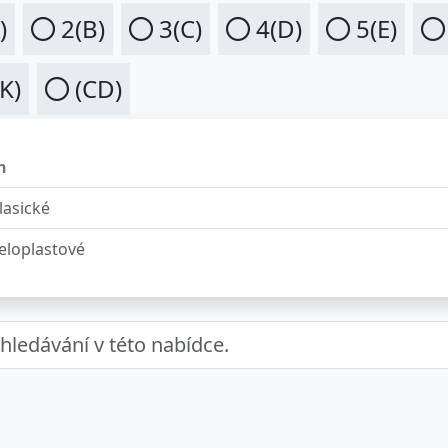
)
2(B)
3(C)
4(D)
5(E)
K)
(CD)
h
lasické
eloplastové