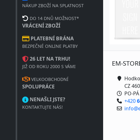
NÁKUP ZBOŽÍ NA SPLATNOST
DO 14 DNŮ MOŽNOST*
VRÁCENÍ ZBOŽÍ
PLATEBNÍ BRÁNA
BEZPEČNÉ ONLINE PLATBY
26 LET NA TRHU!
EM-STOR
JIŽ OD ROKU 2000 S VÁMI
Hodko
VELKOOBCHODNÍ
CZ 460
SPOLUPRÁCE
PO-PÁ 
NENAŠLI JSTE?
+420
6
KONTAKTUJTE NÁS!
info@