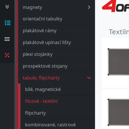
magnety
orientační tabulky
Textil
plakátové rámy
plakátové upínací lišty
plexi stojánky
prospektové stojany
tabule, flipcharty
bílé, magnetické
filcové - textilní
flipcharty
kombinované, rastrové