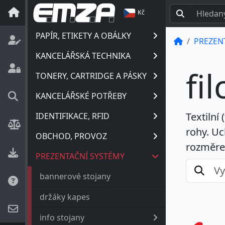
Kč
PAPÍR, ETIKETY A OBÁLKY
PREZEN
KANCELÁŘSKÁ TECHNIKA
fil
TONERY, CARTRIDGE A PÁSKY
KANCELÁŘSKÉ POTŘEBY
Textilní 
IDENTIFIKACE, RFID
rohy. Uc
OBCHOD, PROVOZ
rozměre
PREZENTAČNÍ SYSTÉMY
bannerové stojany
držáky kapes
info stojany