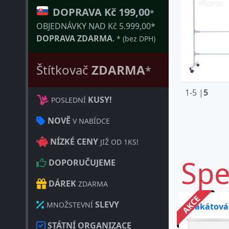
DOPRAVA Kč 199,00
*
OBJEDNÁVKY NAD Kč 5.999,00*
DOPRAVA ZDARMA
.
* (bez DPH)
Štítkovač
ZDARMA
*
1-5 |
5
KUSY!
POSLEDNÍ
NOVĚ
V NABÍDCE
NÍZKÉ CENY
JIŽ OD 1KS!
Spe
DOPORUČUJEME
DÁREK
ZDARMA
AKCE
SLEVY
MNOŽSTEVNÍ
Plakátová
STÁTNÍ ORGANIZACE