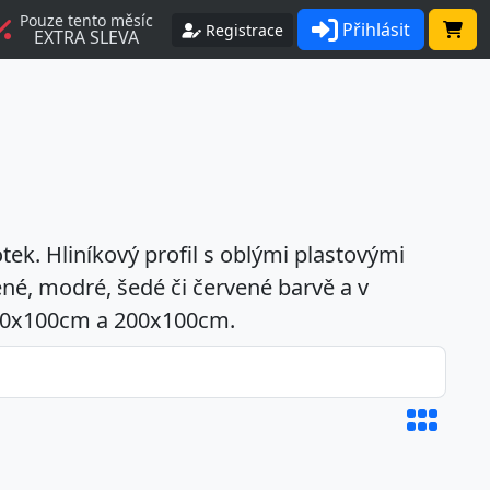
Pouze tento měsíc
Přihlásit
Registrace
EXTRA SLEVA
tek. Hliníkový profil s oblými plastovými
ené, modré, šedé či červené barvě a v
50x100cm a 200x100cm.