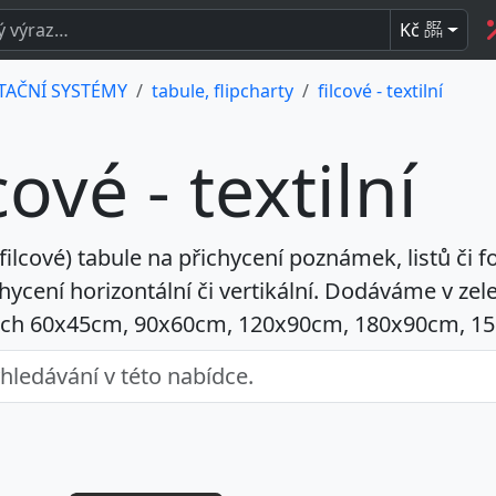
Kč
BEZ
DPH
TAČNÍ SYSTÉMY
tabule, flipcharty
filcové - textilní
cové - textilní
(filcové) tabule
na přichycení poznámek, listů či fo
hycení horizontální či vertikální. Dodáváme v zel
ch 60x45cm, 90x60cm, 120x90cm, 180x90cm, 1