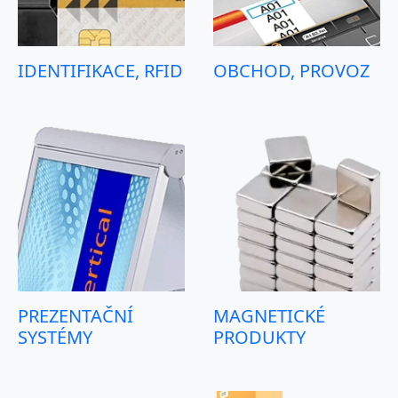
PAPÍR, ETIKETY A
KANCELÁŘSKÁ
OBÁLKY
TECHNIKA
TONERY,
KANCELÁŘSKÉ
CARTRIDGE A
POTŘEBY
PÁSKY