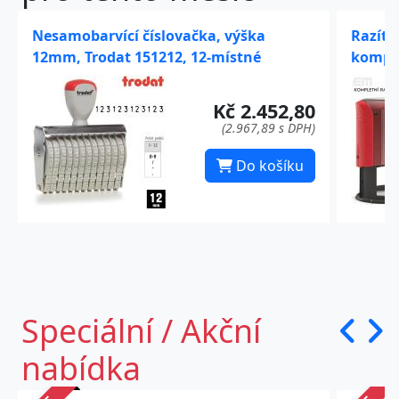
PREZENTAČNÍ
MAGNETICKÉ
SYSTÉMY
PRODUKTY
VELKOOBCHODNÍ
CENY