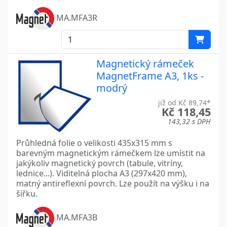
MA.MFA3R
Magnetický rámeček
MagnetFrame A3, 1ks -
modrý
již od Kč 89,74*
Kč 118,45
143,32 s DPH
Průhledná folie o velikosti 435x315 mm s
barevným magnetickým rámečkem lze umístit na
jakýkoliv magnetický povrch (tabule, vitríny,
lednice...). Viditelná plocha A3 (297x420 mm),
matný antireflexní povrch. Lze použít na výšku i na
šířku.
MA.MFA3B