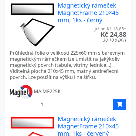
Magnetický rámeček
MagnetFrame 210×45
mm, 1ks - černý
již od Kč 18,85*
Kč 24,88
30,10 s DPH
Průhledná folie o velikosti 225x60 mm s barevným
magnetickým rámečkem lze umístit na jakýkoliv
magnetický povrch (tabule, vitríny, lednice...).
Viditelná plocha 210x45 mm, matný antireflexní
povrch. Lze použít na výšku i na šířku.
MA.MF225K
Magnetický rámeček
MagnetFrame 210×45
mm, 1ks - červený