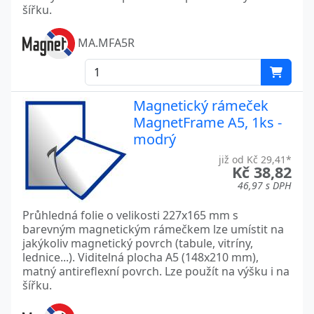
šířku.
MA.MFA5R
Magnetický rámeček
MagnetFrame A5, 1ks -
modrý
již od Kč 29,41*
Kč 38,82
46,97 s DPH
Průhledná folie o velikosti 227x165 mm s
barevným magnetickým rámečkem lze umístit na
jakýkoliv magnetický povrch (tabule, vitríny,
lednice...). Viditelná plocha A5 (148x210 mm),
matný antireflexní povrch. Lze použít na výšku i na
šířku.