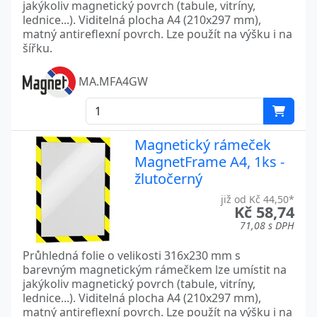
jakýkoliv magnetický povrch (tabule, vitríny,
lednice...). Viditelná plocha A4 (210x297 mm),
matný antireflexní povrch. Lze použít na výšku i na
šířku.
MA.MFA4GW
Magnetický rámeček
MagnetFrame A4, 1ks -
žlutočerný
již od Kč 44,50*
Kč 58,74
71,08 s DPH
Průhledná folie o velikosti 316x230 mm s
barevným magnetickým rámečkem lze umístit na
jakýkoliv magnetický povrch (tabule, vitríny,
lednice...). Viditelná plocha A4 (210x297 mm),
matný antireflexní povrch. Lze použít na výšku i na