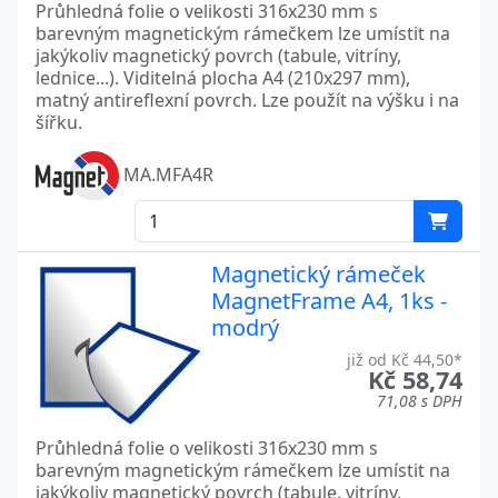
Průhledná folie o velikosti 316x230 mm s
barevným magnetickým rámečkem lze umístit na
jakýkoliv magnetický povrch (tabule, vitríny,
lednice...). Viditelná plocha A4 (210x297 mm),
matný antireflexní povrch. Lze použít na výšku i na
šířku.
MA.MFA4R
Magnetický rámeček
MagnetFrame A4, 1ks -
modrý
již od Kč 44,50*
Kč 58,74
71,08 s DPH
Průhledná folie o velikosti 316x230 mm s
barevným magnetickým rámečkem lze umístit na
jakýkoliv magnetický povrch (tabule, vitríny,