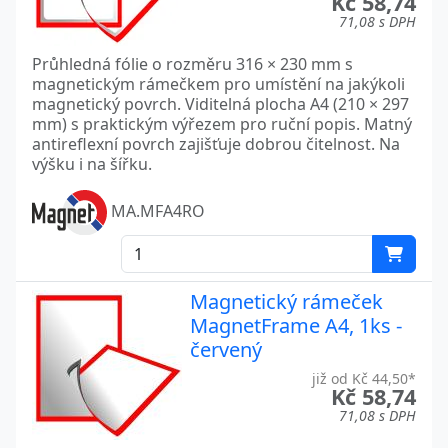
Kč 58,74
71,08 s DPH
Průhledná fólie o rozměru 316 × 230 mm s
magnetickým rámečkem pro umístění na jakýkoli
magnetický povrch. Viditelná plocha A4 (210 × 297
mm) s praktickým výřezem pro ruční popis. Matný
antireflexní povrch zajišťuje dobrou čitelnost. Na
výšku i na šířku.
MA.MFA4RO
Magnetický rámeček
MagnetFrame A4, 1ks -
červený
již od Kč 44,50*
Kč 58,74
71,08 s DPH