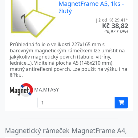
MagnetFrame A5, 1ks -
žlutý
již od Kč 29,41*
Kč 38,82
46,97 s DPH
Průhledná folie o velikosti 227x165 mm s
barevným magnetickým rámečkem lze umístit na
jakýkoliv magnetický povrch (tabule, vitríny,
lednice...). Viditelná plocha A5 (148x210 mm),
matný antireflexní povrch. Lze použít na výšku i na
šířku.
MA.MFA5Y
Magnetický rámeček MagnetFrame A4,