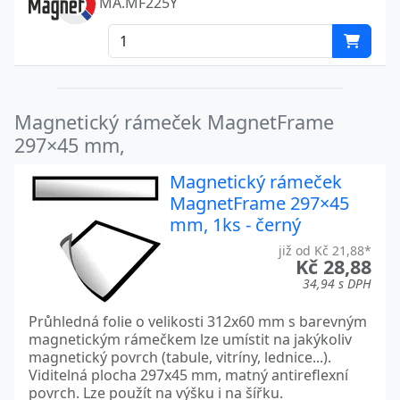
MA.MF225Y
Magnetický rámeček MagnetFrame
297×45 mm,
Magnetický rámeček
MagnetFrame 297×45
mm, 1ks - černý
již od Kč 21,88*
Kč 28,88
34,94 s DPH
Průhledná folie o velikosti 312x60 mm s barevným
magnetickým rámečkem lze umístit na jakýkoliv
magnetický povrch (tabule, vitríny, lednice...).
Viditelná plocha 297x45 mm, matný antireflexní
povrch. Lze použít na výšku i na šířku.