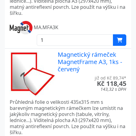
lednice...). Viditelná plocha A3 (297x420 mm),
matný antireflexní povrch. Lze použít na výšku i na
šířku.
MA.MFA3K
Magnetický rámeček
MagnetFrame A3, 1ks -
červený
již od Kč 89,74*
Kč 118,45
143,32 s DPH
Průhledná folie o velikosti 435x315 mm s
barevným magnetickým rámečkem lze umístit na
jakýkoliv magnetický povrch (tabule, vitríny,
lednice...). Viditelná plocha A3 (297x420 mm),
matný antireflexní povrch. Lze použít na výšku i na
šířku.