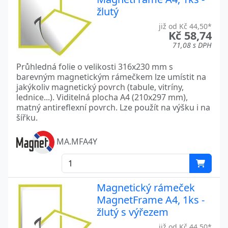
žlutý
již od Kč 44,50*
Kč 58,74
71,08 s DPH
Průhledná folie o velikosti 316x230 mm s
barevným magnetickým rámečkem lze umístit na
jakýkoliv magnetický povrch (tabule, vitríny,
lednice...). Viditelná plocha A4 (210x297 mm),
matný antireflexní povrch. Lze použít na výšku i na
šířku.
MA.MFA4Y
Magnetický rámeček
MagnetFrame A4, 1ks -
žlutý s výřezem
již od Kč 44,50*