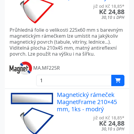
již od Kč 18,85*
Kč 24,88
30,10 s DPH
Průhledná folie o velikosti 225x60 mm s barevným
magnetickým rámečkem lze umístit na jakýkoliv
magnetický povrch (tabule, vitríny, lednice...).
Viditelná plocha 210x45 mm, matný antireflexní
povrch. Lze použít na výšku i na šířku.
MA.MF225R
Magnetický rámeček
MagnetFrame 210×45
mm, 1ks - modrý
již od Kč 18,85*
Kč 24,88
30,10 s DPH