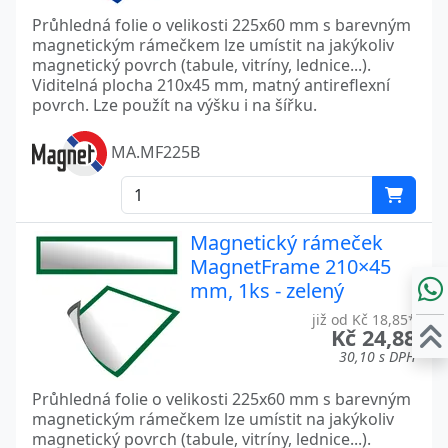
Průhledná folie o velikosti 225x60 mm s barevným
magnetickým rámečkem lze umístit na jakýkoliv
magnetický povrch (tabule, vitríny, lednice...).
Viditelná plocha 210x45 mm, matný antireflexní
povrch. Lze použít na výšku i na šířku.
MA.MF225B
Magnetický rámeček
MagnetFrame 210×45
mm, 1ks - zelený
již od Kč 18,85*
Kč 24,88
30,10 s DPH
Průhledná folie o velikosti 225x60 mm s barevným
magnetickým rámečkem lze umístit na jakýkoliv
magnetický povrch (tabule, vitríny, lednice...).