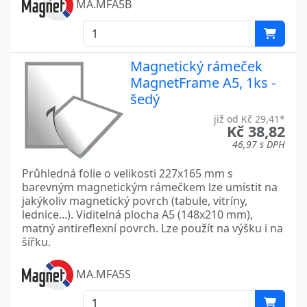
MA.MFA5B
Magnetický rámeček
MagnetFrame A5, 1ks -
šedý
již od Kč 29,41*
Kč 38,82
46,97 s DPH
Průhledná folie o velikosti 227x165 mm s
barevným magnetickým rámečkem lze umístit na
jakýkoliv magnetický povrch (tabule, vitríny,
lednice...). Viditelná plocha A5 (148x210 mm),
matný antireflexní povrch. Lze použít na výšku i na
šířku.
MA.MFA5S