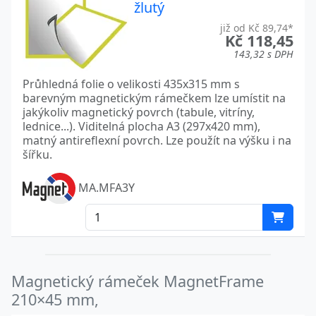
žlutý
již od Kč 89,74*
Kč 118,45
143,32 s DPH
Průhledná folie o velikosti 435x315 mm s
barevným magnetickým rámečkem lze umístit na
jakýkoliv magnetický povrch (tabule, vitríny,
lednice...). Viditelná plocha A3 (297x420 mm),
matný antireflexní povrch. Lze použít na výšku i na
šířku.
MA.MFA3Y
Magnetický rámeček MagnetFrame
210×45 mm,