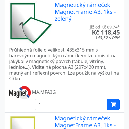
Magnetický rámeček
MagnetFrame A3, 1ks -
zelený
již od Kč 89,74*
Kč 118,45
143,32 s DPH
Průhledná folie o velikosti 435x315 mm s
barevným magnetickým rámečkem lze umístit na
jakýkoliv magnetický povrch (tabule, vitríny,
lednice...). Viditelná plocha A3 (297x420 mm),
matný antireflexní povrch. Lze použít na výšku i na
šířku.
MA.MFA3G
Magnetický rámeček
MagnetFrame A3, 1ks -