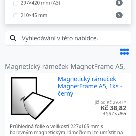
297×420 mm (A3)
5
210×45 mm
5
297×45 mm
5
Magnetický rámeček MagnetFrame A5,
Magnetický rámeček
MagnetFrame A5, 1ks -
černý
již od Kč 29,41*
Kč 38,82
46,97 s DPH
Průhledná folie o velikosti 227x165 mm s
barevným magnetickým rámečkem lze umístit na