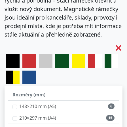
rychlá a pohodlná – stačí rámeček otevřít a
vložit nový dokument.
Magnetické rámečky
jsou ideální pro kanceláře, sklady, provozy i
prodejní místa, kde je potřeba mít informace
stále aktuální a přehledně zobrazené.
Rozměry (mm)
148×210 mm (A5)
6
210×297 mm (A4)
15