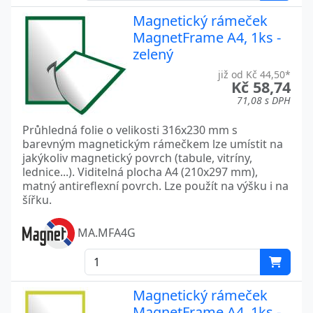
Magnetický rámeček
MagnetFrame A4, 1ks -
zelený
již od Kč 44,50*
Kč 58,74
71,08 s DPH
Průhledná folie o velikosti 316x230 mm s
barevným magnetickým rámečkem lze umístit na
jakýkoliv magnetický povrch (tabule, vitríny,
lednice...). Viditelná plocha A4 (210x297 mm),
matný antireflexní povrch. Lze použít na výšku i na
šířku.
MA.MFA4G
Magnetický rámeček
MagnetFrame A4, 1ks -