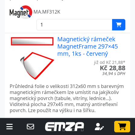
MA.MF312K
Magnetický rámeček
MagnetFrame 297×45
mm, 1ks - červený
již od Kč 21,88*
Kč 28,88
34,94 s DPH
Průhledná folie o velikosti 312x60 mm s barevným
magnetickým rámečkem lze umístit na jakýkoliv
magnetický povrch (tabule, vitríny, lednice...).
Viditelná plocha 297x45 mm, matný antireflexní
povrch. Lze použít na výšku i na šířku.
MA.MF312R