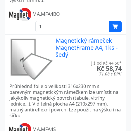
výšku i na šířku.
MA.MFA4BO
Magnetický rámeček
MagnetFrame A4, 1ks -
šedý
již od Kč 44,50*
Kč 58,74
71,08 s DPH
Průhledná folie o velikosti 316x230 mm s
barevným magnetickým rámečkem lze umístit na
jakýkoliv magnetický povrch (tabule, vitríny,
lednice...). Viditelná plocha A4 (210x297 mm),
matný antireflexní povrch. Lze použít na výšku i na
šířku.
MA.MFA4S