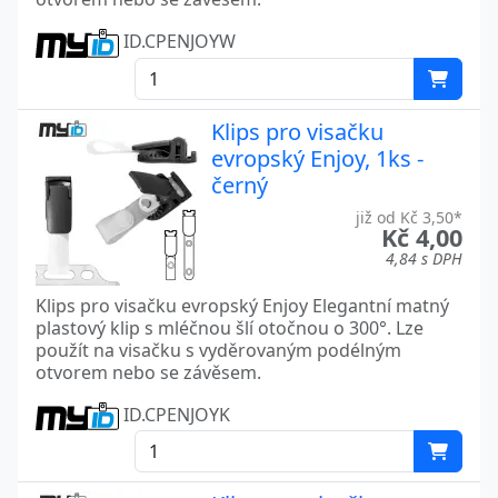
ID.CPENJOYW
Klips pro visačku
evropský Enjoy, 1ks -
černý
již od Kč 3,50*
Kč 4,00
4,84 s DPH
Klips pro visačku evropský Enjoy Elegantní matný
plastový klip s mléčnou šlí otočnou o 300°. Lze
použít na visačku s vyděrovaným podélným
otvorem nebo se závěsem.
ID.CPENJOYK