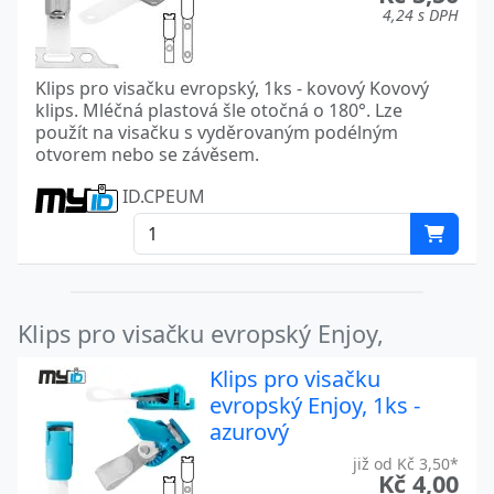
4,24 s DPH
Klips pro visačku evropský, 1ks - kovový Kovový
klips. Mléčná plastová šle otočná o 180°. Lze
použít na visačku s vyděrovaným podélným
otvorem nebo se závěsem.
ID.CPEUM
Klips pro visačku evropský Enjoy,
Klips pro visačku
evropský Enjoy, 1ks -
azurový
již od Kč 3,50*
Kč 4,00