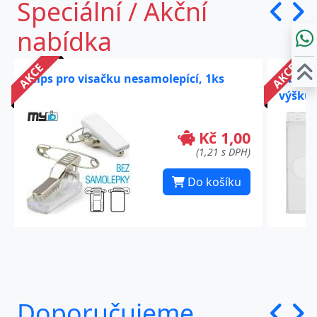
Speciální / Akční
nabídka
AKCE
AKCE
Klips pro visačku nesamolepící, 1ks
Obal I
výšku,
Kč 1,00
(1,21 s DPH)
Do košíku
Doporučujeme