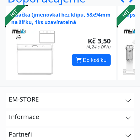
HIT
HIT
Visačka (jmenovka) bez klipu, 58x94mm
Klips 
na šířku, 1ks uzavíratelná
Kč 3,50
(4,24 s DPH)
Do košíku
EM-STORE
Informace
Partneři