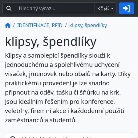
Kč
BEZ
DPH
IDENTIFIKACE, RFID
klipsy, špendlíky
klipsy, špendlíky
Klipsy a samolepicí špendlíky slouží k
jednoduchému a spolehlivému uchycení
visaček, jmenovek nebo obalů na karty. Díky
praktickému provedení je lze snadno
připnout na oděv, tašku či šňůrku na krk.
Jsou ideálním řešením pro konference,
veletrhy, firemní akce i každodenní použití
zaměstnanců a studentů.