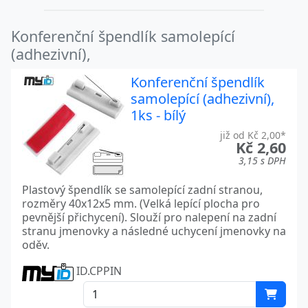
Konferenční špendlík samolepící
(adhezivní),
Konferenční špendlík
samolepící (adhezivní),
1ks - bílý
již od Kč 2,00*
Kč 2,60
3,15 s DPH
Plastový špendlík se samolepící zadní stranou,
rozměry 40x12x5 mm. (Velká lepící plocha pro
pevnější přichycení). Slouží pro nalepení na zadní
stranu jmenovky a následné uchycení jmenovky na
oděv.
ID.CPPIN