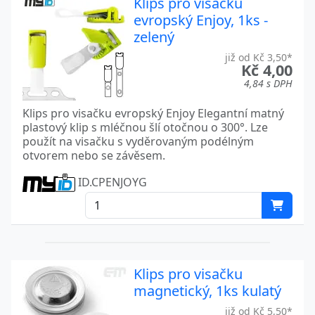
Klips pro visačku
evropský Enjoy, 1ks -
zelený
již od Kč 3,50*
Kč 4,00
4,84 s DPH
Klips pro visačku evropský Enjoy Elegantní matný
plastový klip s mléčnou šlí otočnou o 300°. Lze
použít na visačku s vyděrovaným podélným
otvorem nebo se závěsem.
ID.CPENJOYG
Klips pro visačku
magnetický, 1ks kulatý
již od Kč 5,50*