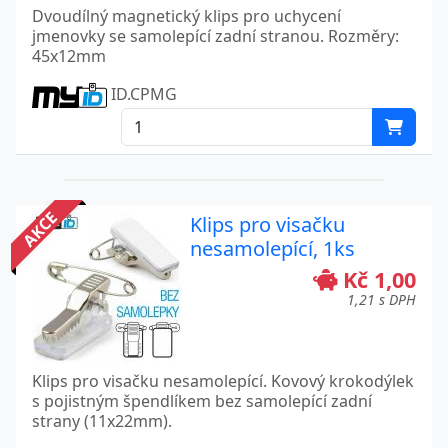
Dvoudílný magnetický klips pro uchycení
jmenovky se samolepící zadní stranou. Rozměry:
45x12mm
ID.CPMG
AKCE
Klips pro visačku
nesamolepící, 1ks
Kč 1,00
1,21 s DPH
Klips pro visačku nesamolepící. Kovový krokodýlek
s pojistným špendlíkem bez samolepící zadní
strany (11x22mm).