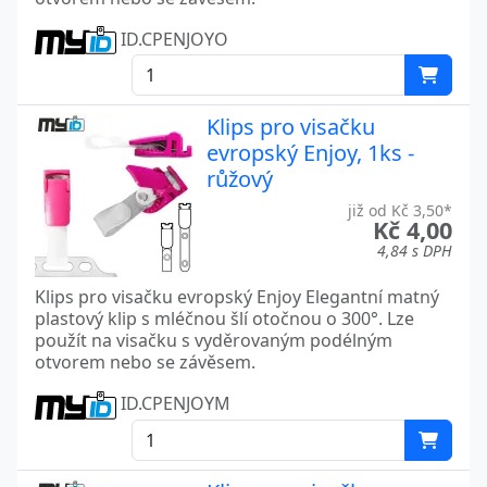
ID.CPENJOYO
Klips pro visačku
evropský Enjoy, 1ks -
růžový
již od Kč 3,50*
Kč 4,00
4,84 s DPH
Klips pro visačku evropský Enjoy Elegantní matný
plastový klip s mléčnou šlí otočnou o 300°. Lze
použít na visačku s vyděrovaným podélným
otvorem nebo se závěsem.
ID.CPENJOYM