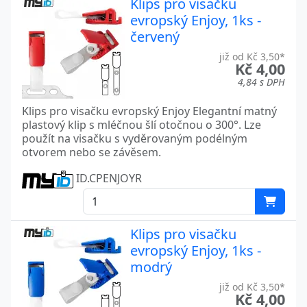
Klips pro visačku
evropský Enjoy, 1ks -
červený
již od Kč 3,50*
Kč 4,00
4,84 s DPH
Klips pro visačku evropský Enjoy Elegantní matný
plastový klip s mléčnou šlí otočnou o 300°. Lze
použít na visačku s vyděrovaným podélným
otvorem nebo se závěsem.
ID.CPENJOYR
Klips pro visačku
evropský Enjoy, 1ks -
modrý
již od Kč 3,50*
Kč 4,00