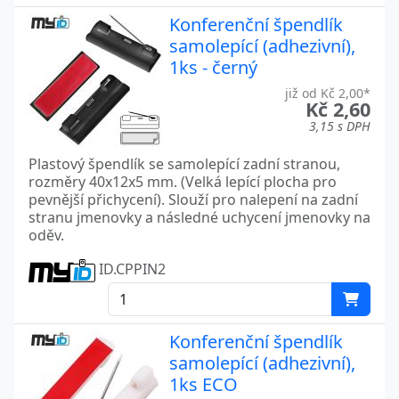
Konferenční špendlík
samolepící (adhezivní),
1ks - černý
již od Kč 2,00*
Kč 2,60
3,15 s DPH
Plastový špendlík se samolepící zadní stranou,
rozměry 40x12x5 mm. (Velká lepící plocha pro
pevnější přichycení). Slouží pro nalepení na zadní
stranu jmenovky a následné uchycení jmenovky na
oděv.
ID.CPPIN2
Konferenční špendlík
samolepící (adhezivní),
1ks ECO