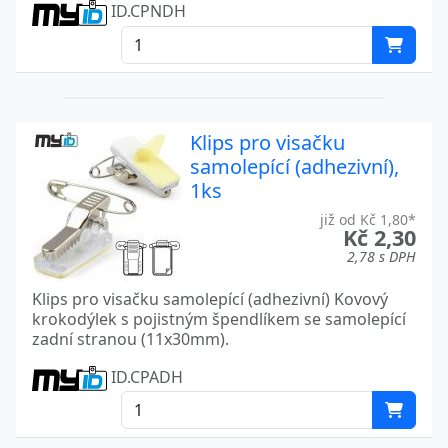
ID.CPNDH
Klips pro visačku
samolepící (adhezivní),
1ks
již od Kč 1,80*
Kč 2,30
2,78 s DPH
Klips pro visačku samolepící (adhezivní) Kovový
krokodýlek s pojistným špendlíkem se samolepící
zadní stranou (11x30mm).
ID.CPADH