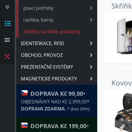
Skříňk
psací potřeby
razítka, barvy
skříňky na klíče, pokladny
IDENTIFIKACE, RFID
OBCHOD, PROVOZ
PREZENTAČNÍ SYSTÉMY
MAGNETICKÉ PRODUKTY
Kovov
DOPRAVA Kč 99,00
*
OBJEDNÁVKY NAD Kč 2.999,00*
DOPRAVA ZDARMA
.
* (bez DPH)
DOPRAVA Kč 199,00
*