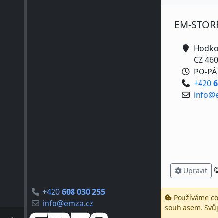
EM-STOR
Hodko
CZ 460
PO-PÁ 
+420
6
info@
Upravit
+420
608 030 255
Používáme coo
info@emza.cz
souhlasem. Svůj