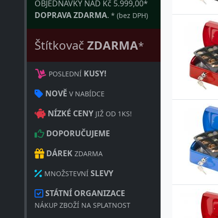
OBJEDNÁVKY NAD Kč 5.999,00*
DOPRAVA ZDARMA
.
* (bez DPH)
Štítkovač
ZDARMA
*
KUSY!
POSLEDNÍ
NOVĚ
V NABÍDCE
NÍZKÉ CENY
JIŽ OD 1KS!
DOPORUČUJEME
DÁREK
ZDARMA
SLEVY
MNOŽSTEVNÍ
STÁTNÍ ORGANIZACE
NÁKUP ZBOŽÍ NA SPLATNOST