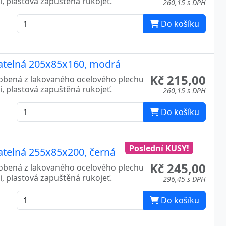
, plastová zapuštěná rukojeť.
260,15 s DPH
Do košíku
atelná 205x85x160, modrá
Kč 215,00
robená z lakovaného ocelového plechu
, plastová zapuštěná rukojeť.
260,15 s DPH
Do košíku
Poslední KUSY!
atelná 255x85x200, černá
Kč 245,00
robená z lakovaného ocelového plechu
, plastová zapuštěná rukojeť.
296,45 s DPH
Do košíku