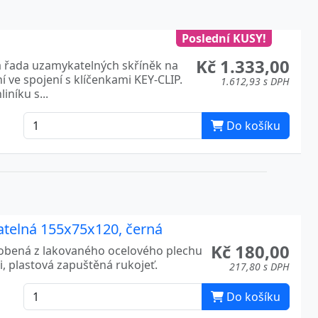
Poslední KUSY!
Kč 1.333,00
ká řada uzamykatelných skříněk na
 ve spojení s klíčenkami KEY-CLIP.
1.612,93 s DPH
iníku s...
Do košíku
atelná 155x75x120, černá
Kč 180,00
robená z lakovaného ocelového plechu
, plastová zapuštěná rukojeť.
217,80 s DPH
Do košíku