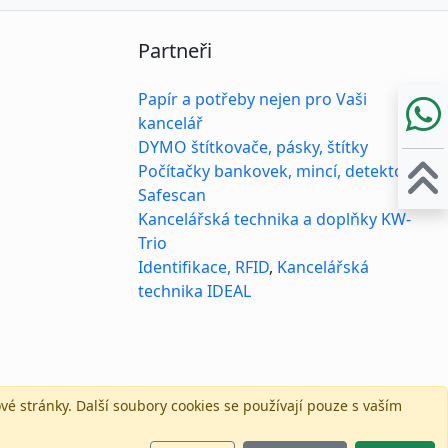
Partneři
Papír a potřeby nejen pro Vaši
kancelář
DYMO štítkovače, pásky, štítky
Počítačky bankovek, mincí, detektory
Safescan
Kancelářská technika a doplňky KW-
Trio
Identifikace, RFID
,
Kancelářská
technika IDEAL
vé stránky.
Další soubory cookies se používají pouze s vaším