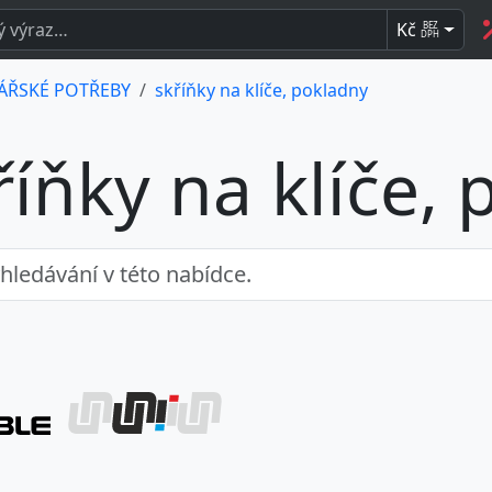
Kč
BEZ
DPH
ÁŘSKÉ POTŘEBY
skříňky na klíče, pokladny
říňky na klíče,