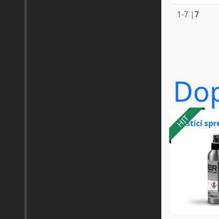
1-7 |
7
Do
HIT
Čistící spr