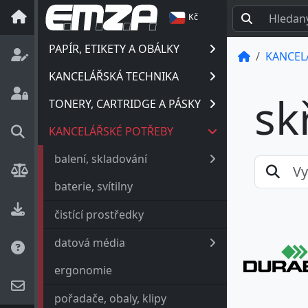
Kč
PAPÍR, ETIKETY A OBÁLKY
KANCEL
KANCELÁŘSKÁ TECHNIKA
sk
TONERY, CARTRIDGE A PÁSKY
KANCELÁŘSKÉ POTŘEBY
balení, skladování
baterie, svítilny
čistící prostředky
datová média
ergonomie
pořadače, obaly, klipy