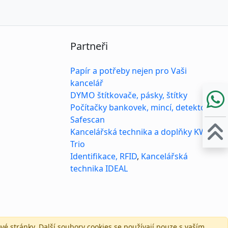
Partneři
Papír a potřeby nejen pro Vaši
kancelář
DYMO štítkovače, pásky, štítky
Počítačky bankovek, mincí, detektory
Safescan
Kancelářská technika a doplňky KW-
Trio
Identifikace, RFID
,
Kancelářská
technika IDEAL
vé stránky.
Další soubory cookies se používají pouze s vaším