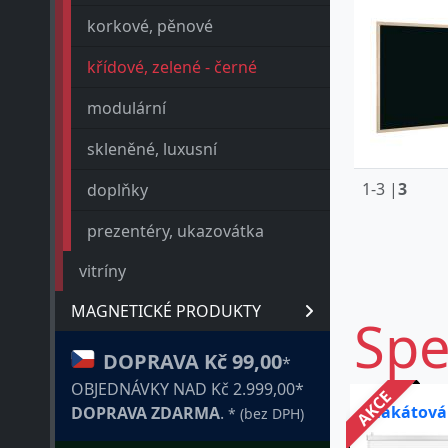
korkové, pěnové
křídové, zelené - černé
modulární
skleněné, luxusní
1-3 |
3
doplňky
prezentéry, ukazovátka
vitríny
MAGNETICKÉ PRODUKTY
Spe
DOPRAVA Kč 99,00
*
OBJEDNÁVKY NAD Kč 2.999,00*
AKCE
Plakátová
DOPRAVA ZDARMA
.
* (bez DPH)