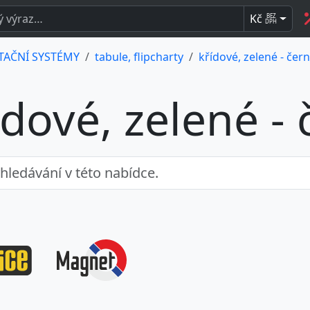
Kč
BEZ
DPH
TAČNÍ SYSTÉMY
tabule, flipcharty
křídové, zelené - čer
ídové, zelené -