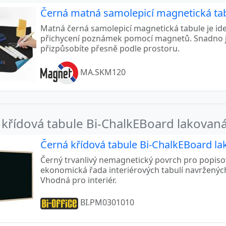
Černá matná samolepicí magnetická ta
Matná černá samolepicí magnetická tabule je ide
přichycení poznámek pomocí magnetů. Snadno ji n
přizpůsobíte přesně podle prostoru.
MA.SKM120
 křídová tabule Bi-ChalkEBoard lakovan
Černá křídová tabule Bi-ChalkEBoard l
Černý trvanlivý nemagnetický povrch pro popiso
ekonomická řada interiérových tabulí navržených
Vhodná pro interiér.
BI.PM0301010