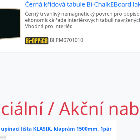
Černá křídová tabule Bi-ChalkEBoard l
Černý trvanlivý nemagnetický povrch pro popiso
ekonomická řada interiérových tabulí navržených
Vhodná pro interiér.
BI.PM0701010
ciální / Akční na
 upínací lišta KLASIK, klaprám 1500mm, 1pár