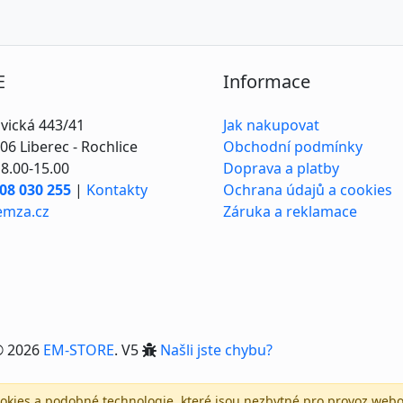
E
Informace
vická 443/41
Jak nakupovat
06 Liberec - Rochlice
Obchodní podmínky
8.00-15.00
Doprava a platby
08 030 255
|
Kontakty
Ochrana údajů a cookies
emza.cz
Záruka a reklamace
© 2026
EM-STORE
. V5
Našli jste chybu?
kies a podobné technologie, které jsou nezbytné pro provoz webo