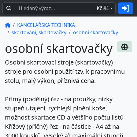
Kč
BEZ
DPH
KANCELÁŘSKÁ TECHNIKA
skartování, skartovačky
osobní skartovačky
osobní skartovačky
Osobní skartovací stroje
(
skartovačky
) -
stroje pro osobní použití tzv. k pracovnímu
stolu, malý výkon, příznivá cena.
Přímý (podélný) řez
- na proužky, nízký
stupeň utajení, rychlejší plnění koše,
možnost skartace CD a většího počtu listů
Křížový (příčný) řez
- na částice - A4 až na
3000 kousků, vysoký až maximální stupeň