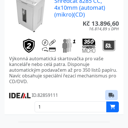
Shredcat 8285 CC,
4x10mm (automat)
(mikro)(CD)
Kč 13.896,60
16.814,89 s DPH
Výkonná automatická skartovačka pro vaše
kanceláře nebo celá patra. Disponuje
automatickým podavačem až pro 350 listů papíru.
Navíc obsahuje speciální řezací mechanismus pro
CD/DVD.
ID.82859111