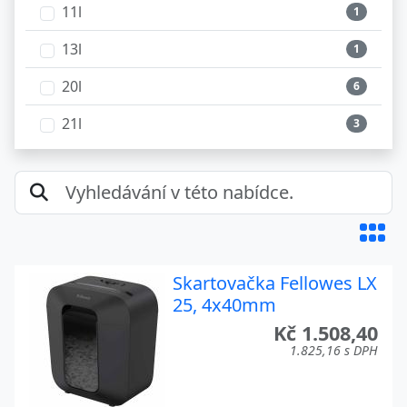
max 12 min.
1
11l
1
max 15 min.
2
13l
1
max 20 min.
8
20l
6
21l
3
22l
3
23l
4
53l
1
Skartovačka Fellowes LX
25, 4x40mm
Kč 1.508,40
1.825,16 s DPH