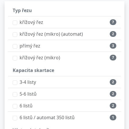
Typ řezu
křížový řez
7
křížový řez (mikro) (automat)
2
přímý řez
3
křížový řez (mikro)
7
Kapacita skartace
3-4 listy
2
5-6 listů
2
6 listů
2
6 listů / automat 350 listů
1