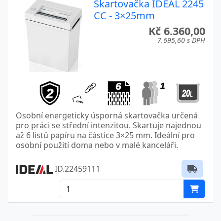
Skartovačka IDEAL 2245
CC - 3×25mm
Kč 6.360,00
7.695,60 s DPH
Osobní energeticky úsporná skartovačka určená
pro práci se střední intenzitou. Skartuje najednou
až 6 listů papíru na částice 3×25 mm. Ideální pro
osobní použití doma nebo v malé kanceláři.
ID.22459111