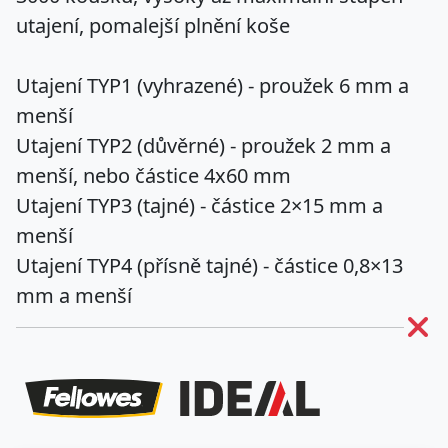
utajení, pomalejší plnění koše
Utajení TYP1
(vyhrazené) - proužek 6 mm a
menší
Utajení TYP2
(důvěrné) - proužek 2 mm a
menší, nebo částice 4x60 mm
Utajení TYP3
(tajné) - částice 2×15 mm a
menší
Utajení TYP4
(přísně tajné) - částice 0,8×13
mm a menší