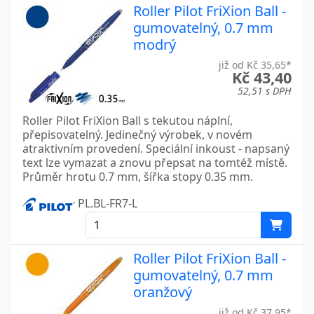
Roller Pilot FriXion Ball -
gumovatelný, 0.7 mm
modrý
již od Kč 35,65*
Kč 43,40
52,51 s DPH
Roller Pilot FriXion Ball s tekutou náplní,
přepisovatelný. Jedinečný výrobek, v novém
atraktivním provedení. Speciální inkoust - napsaný
text lze vymazat a znovu přepsat na tomtéž místě.
Průměr hrotu 0.7 mm, šířka stopy 0.35 mm.
PL.BL-FR7-L
Roller Pilot FriXion Ball -
gumovatelný, 0.7 mm
oranžový
již od Kč 37,95*