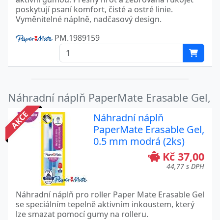
poskytují psaní komfort, čisté a ostré linie.
Vyměnitelné náplně, nadčasový design.
PM.1989159
Náhradní náplň PaperMate Erasable Gel,
AKCE
Náhradní náplň
PaperMate Erasable Gel,
0.5 mm modrá (2ks)
Kč 37,00
44,77 s DPH
Náhradní náplň pro roller Paper Mate Erasable Gel
se speciálním tepelně aktivním inkoustem, který
lze smazat pomocí gumy na rolleru.