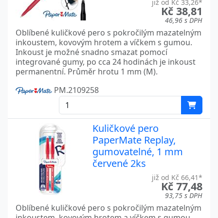
již od Kč 33,26*
Kč 38,81
46,96 s DPH
Oblíbené kuličkové pero s pokročilým mazatelným
inkoustem, kovovým hrotem a víčkem s gumou.
Inkoust je možné snadno smazat pomocí
integrované gumy, po cca 24 hodinách je inkoust
permanentní. Průměr hrotu 1 mm (M).
PM.2109258
Kuličkové pero
PaperMate Replay,
gumovatelné, 1 mm
červené 2ks
již od Kč 66,41*
Kč 77,48
93,75 s DPH
Oblíbené kuličkové pero s pokročilým mazatelným
inkoustem, kovovým hrotem a víčkem s gumou.