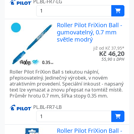
PL.BL-FR7-LG
Roller Pilot FriXion Ball -
gumovatelný, 0.7 mm
světle modrý
již od Kč 37,95*
Kč 46,20
55,90 s DPH
Roller Pilot FriXion Ball s tekutou náplní,
přepisovatelný. Jedinečný výrobek, v novém
atraktivním provedení. Speciální inkoust - napsaný
text lze vymazat a znovu přepsat na tomtéž místě.
Průměr hrotu 0.7 mm, šířka stopy 0.35 mm.
PL.BL-FR7-LB
Roller Pilot FriXion Ball -