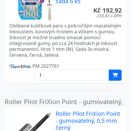
sada 6 ks
Kč 192,92
233,43 s DPH
Oblíbené kuličkové pero s pokročilým mazatelným
inkoustem, kovovým hrotem a víčkem s gumou.
Inkoust je možné snadno smazat pomocí
integrované gumy, po cca 24 hodinách je inkoust
permanentní. Hrot 1 mm (M). Sada 3x modrá,
červená, černá, zelená
PM.2027761
Roller Pilot FriXion Point - gumovatelný,
Roller Pilot FriXion Point
- gumovatelný, 0.5 mm
černý