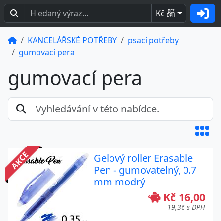
Kč
BEZ
DPH
KANCELÁŘSKÉ POTŘEBY
psací potřeby
gumovací pera
gumovací pera
AKCE
Gelový roller Erasable
Pen - gumovatelný, 0.7
mm modrý
Kč 16,00
19,36 s DPH