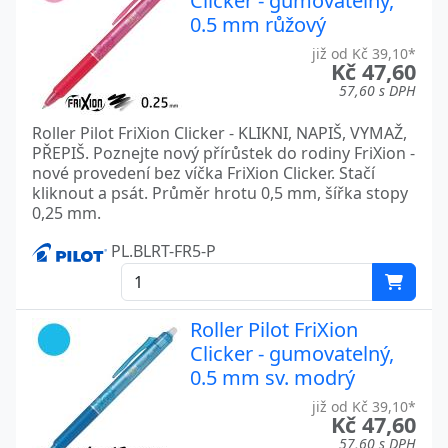
Clicker - gumovatelný,
0.5 mm růžový
již od Kč 39,10*
Kč 47,60
57,60 s DPH
Roller Pilot FriXion Clicker - KLIKNI, NAPIŠ, VYMAŽ,
PŘEPIŠ. Poznejte nový přírůstek do rodiny FriXion -
nové provedení bez víčka FriXion Clicker. Stačí
kliknout a psát. Průměr hrotu 0,5 mm, šířka stopy
0,25 mm.
PL.BLRT-FR5-P
Roller Pilot FriXion
Clicker - gumovatelný,
0.5 mm sv. modrý
již od Kč 39,10*
Kč 47,60
57,60 s DPH