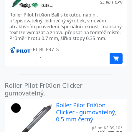
55,90 s DPH
Roller Pilot FriXion Ball s tekutou náplní,
přepisovatelný. Jedinečný výrobek, v novém
atraktivním provedení. Speciální inkoust - napsaný
text lze vymazat a znovu přepsat na tomtéž místě.
Průměr hrotu 0.7 mm, šířka stopy 0.35 mm.
PL.BL-FR7-G
Roller Pilot FriXion Clicker -
gumovatelný,
Roller Pilot FriXion
Clicker - gumovatelný,
0.5 mm černý
již od Kč 39,10*