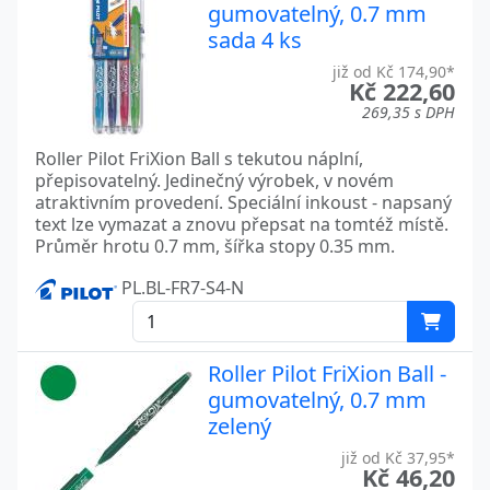
gumovatelný, 0.7 mm
sada 4 ks
již od Kč 174,90*
Kč 222,60
269,35 s DPH
Roller Pilot FriXion Ball s tekutou náplní,
přepisovatelný. Jedinečný výrobek, v novém
atraktivním provedení. Speciální inkoust - napsaný
text lze vymazat a znovu přepsat na tomtéž místě.
Průměr hrotu 0.7 mm, šířka stopy 0.35 mm.
PL.BL-FR7-S4-N
Roller Pilot FriXion Ball -
gumovatelný, 0.7 mm
zelený
již od Kč 37,95*
Kč 46,20