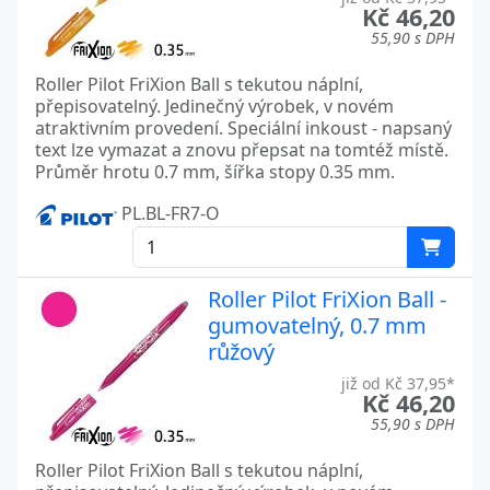
Kč 46,20
55,90 s DPH
Roller Pilot FriXion Ball s tekutou náplní,
přepisovatelný. Jedinečný výrobek, v novém
atraktivním provedení. Speciální inkoust - napsaný
text lze vymazat a znovu přepsat na tomtéž místě.
Průměr hrotu 0.7 mm, šířka stopy 0.35 mm.
PL.BL-FR7-O
Roller Pilot FriXion Ball -
gumovatelný, 0.7 mm
růžový
již od Kč 37,95*
Kč 46,20
55,90 s DPH
Roller Pilot FriXion Ball s tekutou náplní,