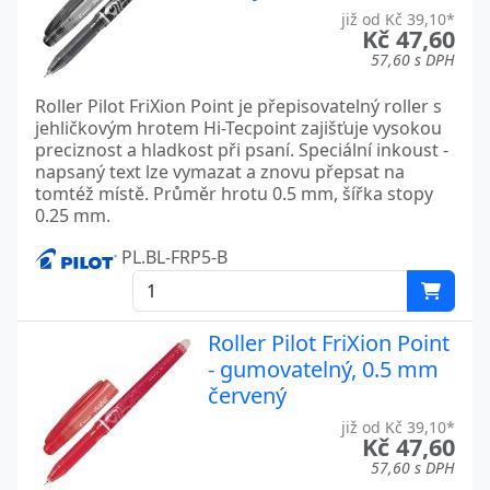
již od Kč 39,10*
Kč 47,60
57,60 s DPH
Roller Pilot FriXion Point je přepisovatelný roller s
jehličkovým hrotem Hi-Tecpoint zajišťuje vysokou
preciznost a hladkost při psaní. Speciální inkoust -
napsaný text lze vymazat a znovu přepsat na
tomtéž místě. Průměr hrotu 0.5 mm, šířka stopy
0.25 mm.
PL.BL-FRP5-B
Roller Pilot FriXion Point
- gumovatelný, 0.5 mm
červený
již od Kč 39,10*
Kč 47,60
57,60 s DPH