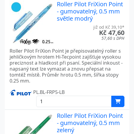
Roller Pilot FriXion Point
- gumovatelný, 0.5 mm
světle modrý
již od Kč 39,10*
Kč 47,60
57,60 s DPH
Roller Pilot FriXion Point je přepisovatelný roller s
jehličkovým hrotem Hi-Tecpoint zajišťuje vysokou
preciznost a hladkost při psaní. Speciální inkoust -
napsaný text lze vymazat a znovu přepsat na
tomtéž místě. Průměr hrotu 0.5 mm, šířka stopy
0.25 mm.
PL.BL-FRP5-LB
Roller Pilot FriXion Point
- gumovatelný, 0.5 mm
zelený