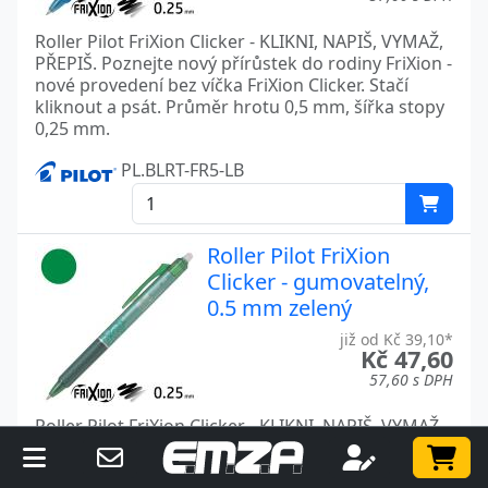
Roller Pilot FriXion Clicker - KLIKNI, NAPIŠ, VYMAŽ,
PŘEPIŠ. Poznejte nový přírůstek do rodiny FriXion -
nové provedení bez víčka FriXion Clicker. Stačí
kliknout a psát. Průměr hrotu 0,5 mm, šířka stopy
0,25 mm.
PL.BLRT-FR5-LB
Roller Pilot FriXion
Clicker - gumovatelný,
0.5 mm zelený
již od Kč 39,10*
Kč 47,60
57,60 s DPH
Roller Pilot FriXion Clicker - KLIKNI, NAPIŠ, VYMAŽ,
PŘEPIŠ. Poznejte nový přírůstek do rodiny FriXion -
nové provedení bez víčka FriXion Clicker. Stačí