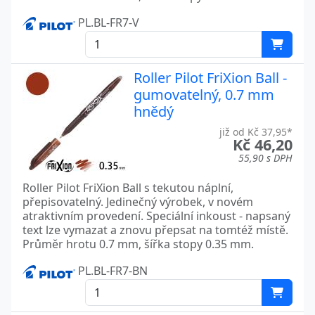
PL.BL-FR7-V
Roller Pilot FriXion Ball -
gumovatelný, 0.7 mm
hnědý
již od Kč 37,95*
Kč 46,20
55,90 s DPH
Roller Pilot FriXion Ball s tekutou náplní,
přepisovatelný. Jedinečný výrobek, v novém
atraktivním provedení. Speciální inkoust - napsaný
text lze vymazat a znovu přepsat na tomtéž místě.
Průměr hrotu 0.7 mm, šířka stopy 0.35 mm.
PL.BL-FR7-BN