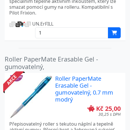
speciálním tepelně aktivním inkoustem, který lze
smazat pomocí gumy na rolleru. Kompatibilní s
Pilot Frixion.
UN.ErFILL
Roller PaperMate Erasable Gel -
gumovatelný,
AKCE
Roller PaperMate
Erasable Gel -
gumovatelný, 0.7 mm
modrý
Kč 25,00
30,25 s DPH
Přepisovatelný roller s tekutou náplní a tepelně
aktivní gumou. Přesný hrot a žebrovaná rukojeť