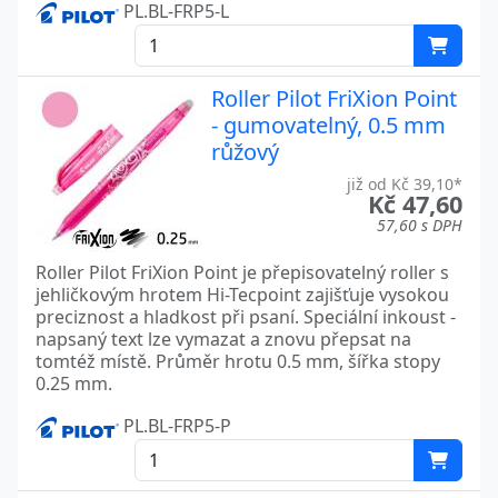
PL.BL-FRP5-L
Roller Pilot FriXion Point
- gumovatelný, 0.5 mm
růžový
již od Kč 39,10*
Kč 47,60
57,60 s DPH
Roller Pilot FriXion Point je přepisovatelný roller s
jehličkovým hrotem Hi-Tecpoint zajišťuje vysokou
preciznost a hladkost při psaní. Speciální inkoust -
napsaný text lze vymazat a znovu přepsat na
tomtéž místě. Průměr hrotu 0.5 mm, šířka stopy
0.25 mm.
PL.BL-FRP5-P