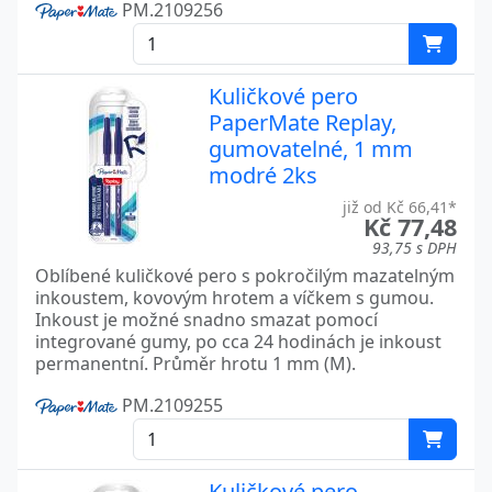
PM.2109256
Kuličkové pero
PaperMate Replay,
gumovatelné, 1 mm
modré 2ks
již od Kč 66,41*
Kč 77,48
93,75 s DPH
Oblíbené kuličkové pero s pokročilým mazatelným
inkoustem, kovovým hrotem a víčkem s gumou.
Inkoust je možné snadno smazat pomocí
integrované gumy, po cca 24 hodinách je inkoust
permanentní. Průměr hrotu 1 mm (M).
PM.2109255
Kuličkové pero