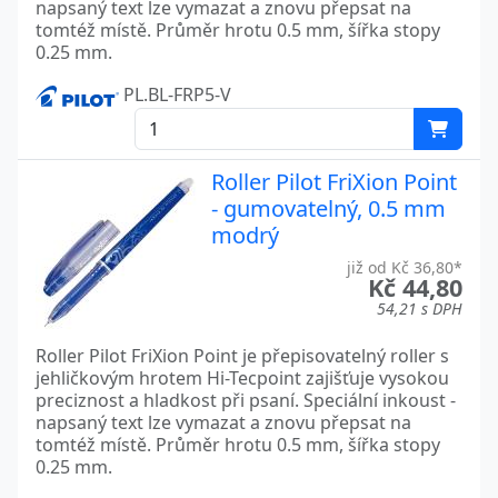
napsaný text lze vymazat a znovu přepsat na
tomtéž místě. Průměr hrotu 0.5 mm, šířka stopy
0.25 mm.
PL.BL-FRP5-V
Roller Pilot FriXion Point
- gumovatelný, 0.5 mm
modrý
již od Kč 36,80*
Kč 44,80
54,21 s DPH
Roller Pilot FriXion Point je přepisovatelný roller s
jehličkovým hrotem Hi-Tecpoint zajišťuje vysokou
preciznost a hladkost při psaní. Speciální inkoust -
napsaný text lze vymazat a znovu přepsat na
tomtéž místě. Průměr hrotu 0.5 mm, šířka stopy
0.25 mm.