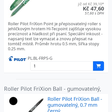
již od Kč 39,10*
Kč 47,60
57,60 s DPH
Roller Pilot FriXion Point je přepisovatelný roller s
jehličkovým hrotem Hi-Tecpoint zajišťuje vysokou
preciznost a hladkost při psaní. Speciální inkoust -
napsaný text lze vymazat a znovu přepsat na
tomtéž místě. Průměr hrotu 0.5 mm, šířka stopy
0.25 mm.
PL.BL-FRP5-G
Roller Pilot FriXion Ball - gumovatelný,
Roller Pilot FriXion Ball -
gumovatelný, 0.7 mm
černý