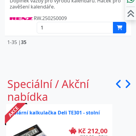
Doplněk vazby pro výrobu kalendářů. Háček pro
zavěšení kalendáře.
RW.250250009
1-35 |
35
Speciální / Akční
nabídka
AKCE
Solární kalkulačka Deli TE301 - stolní
Kč 212,00