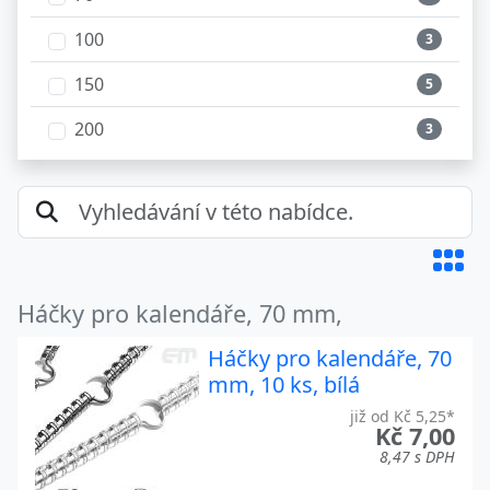
100
3
150
5
200
3
250
5
300
4
350
3
400
Háčky pro kalendáře, 70 mm,
3
450
Háčky pro kalendáře, 70
3
mm, 10 ks, bílá
500
3
již od Kč 5,25*
Kč 7,00
8,47 s DPH