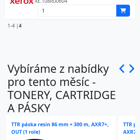
XE.108R00604
1-4 |
4
Vybíráme z nabídky
pro tento měsíc -
TONERY, CARTRIDGE
A PÁSKY
TTR páska resin 86 mm × 300 m, AXR7+,
TTR pá
OUT (1 role)
AXR7+, 