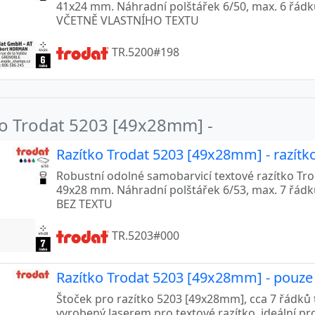
41x24 mm. Náhradní polštářek 6/50, max. 6 řád
VČETNĚ VLASTNÍHO TEXTU
TR.5200#198
ko Trodat 5203 [49x28mm] -
Razítko Trodat 5203 [49x28mm] - razítk
Robustní odolné samobarvicí textové razítko Trod
49x28 mm. Náhradní polštářek 6/53, max. 7 řád
BEZ TEXTU
TR.5203#000
Razítko Trodat 5203 [49x28mm] - pouz
Štoček pro razítko 5203 [49x28mm], cca 7 řádků 
vyrobený laserem pro textové razítko, ideální pr