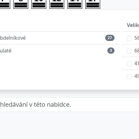
Veli
bdelníkové
5
27
ulaté
6
3
4
4
5
6
6
8