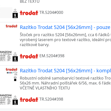
BEZ TEXTU
TR.5204#000
Razítko Trodat 5204 [56x26mm] - pouz
Štoček pro razítko 5204 [56x26mm], cca 6 řádků 
vyrobený laserem pro textové razítko, ideální pr
razítkové barvy.
EM.5204#398
Razítko Trodat 5204 [56x26mm] - komple
Robustní odolné samobarvicí textové razítko Trod
56x26 mm. Náhradní polštářek 6/56, max. 6 řád
VČETNĚ VLASTNÍHO TEXTU
TR.5204#398