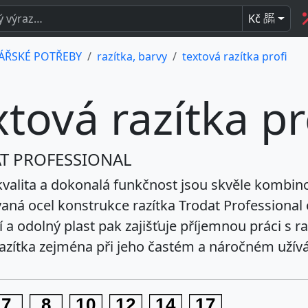
Kč
BEZ
DPH
ÁŘSKÉ POTŘEBY
razítka, barvy
textová razítka profi
xtová razítka pr
T PROFESSIONAL
valita a dokonalá funkčnost jsou skvěle kombino
aná ocel konstrukce razítka Trodat Professional
 a odolný plast pak zajišťuje příjemnou práci s 
razítka zejména při jeho častém a náročném užívá