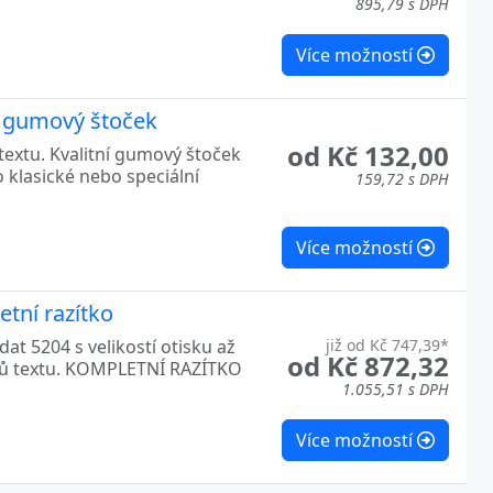
895,79 s DPH
Více možností
e gumový štoček
od Kč 132,00
textu. Kvalitní gumový štoček
o klasické nebo speciální
159,72 s DPH
Více možností
tní razítko
at 5204 s velikostí otisku až
již od Kč 747,39*
od Kč 872,32
ků textu. KOMPLETNÍ RAZÍTKO
1.055,51 s DPH
Více možností