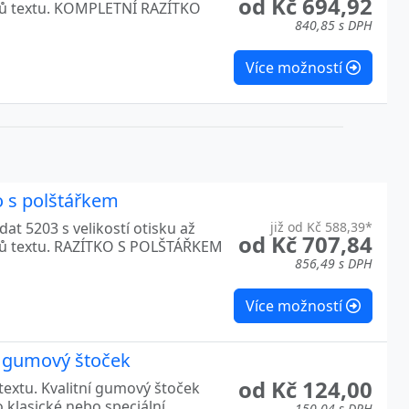
od Kč 694,92
ků textu. KOMPLETNÍ RAZÍTKO
840,85 s DPH
Více možností
o s polštářkem
at 5203 s velikostí otisku až
již od Kč 588,39*
od Kč 707,84
ků textu. RAZÍTKO S POLŠTÁŘKEM
856,49 s DPH
Více možností
e gumový štoček
od Kč 124,00
textu. Kvalitní gumový štoček
o klasické nebo speciální
150,04 s DPH