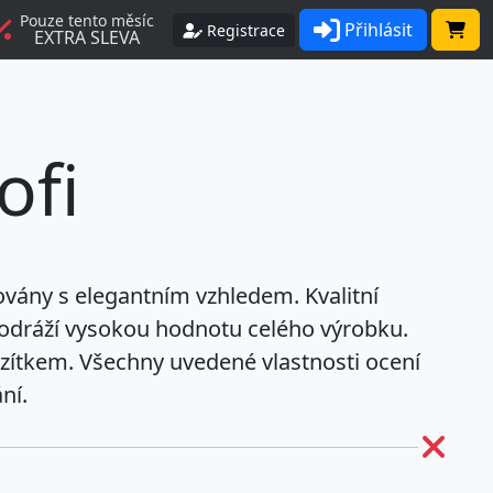
Pouze tento měsíc
Přihlásit
Registrace
EXTRA SLEVA
ofi
vány s elegantním vzhledem. Kvalitní
 odráží vysokou hodnotu celého výrobku.
razítkem. Všechny uvedené vlastnosti ocení
ní.