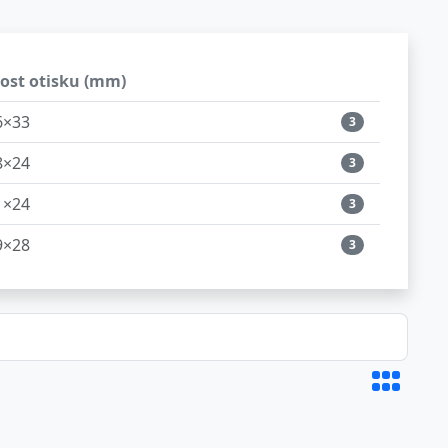
kost otisku (mm)
6×33
3
8×24
3
1×24
3
9×28
3
6×26
3
0×40
3
8×47
3
5×55
3