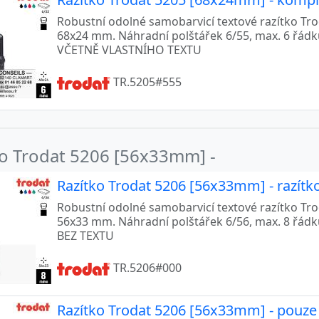
Robustní odolné samobarvicí textové razítko Trod
68x24 mm. Náhradní polštářek 6/55, max. 6 řád
VČETNĚ VLASTNÍHO TEXTU
TR.5205#555
ko Trodat 5206 [56x33mm] -
Razítko Trodat 5206 [56x33mm] - razítk
Robustní odolné samobarvicí textové razítko Trod
56x33 mm. Náhradní polštářek 6/56, max. 8 řád
BEZ TEXTU
TR.5206#000
Razítko Trodat 5206 [56x33mm] - pouz