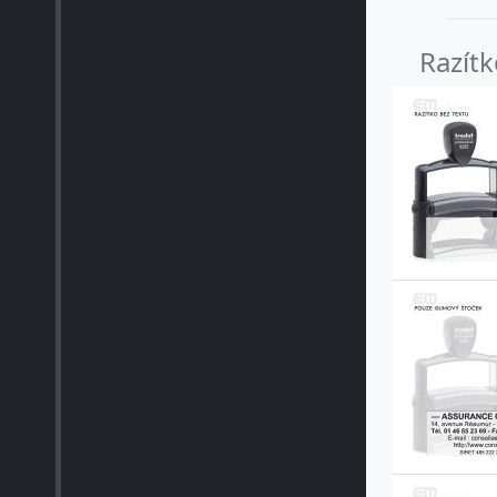
Razít