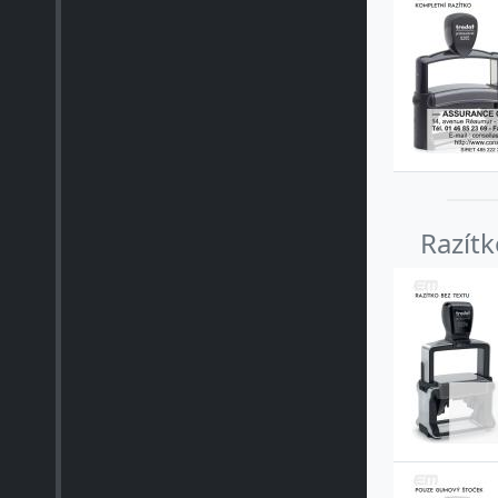
Razít