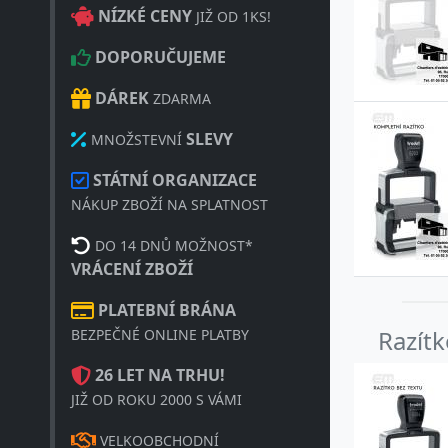
NÍZKÉ CENY
JIŽ OD 1KS!
DOPORUČUJEME
DÁREK
ZDARMA
SLEVY
MNOŽSTEVNÍ
STÁTNÍ ORGANIZACE
NÁKUP ZBOŽÍ NA SPLATNOST
DO 14 DNŮ MOŽNOST*
VRÁCENÍ ZBOŽÍ
PLATEBNÍ BRÁNA
Razít
BEZPEČNÉ ONLINE PLATBY
26 LET NA TRHU!
JIŽ OD ROKU 2000 S VÁMI
VELKOOBCHODNÍ