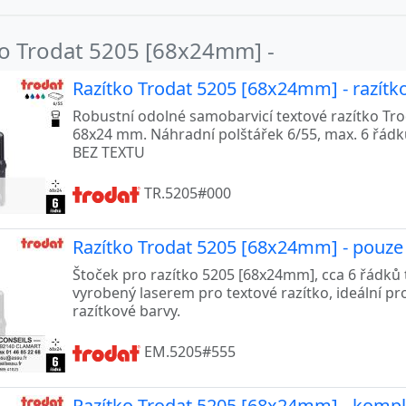
ko Trodat 5205 [68x24mm] -
Razítko Trodat 5205 [68x24mm] - razítk
Robustní odolné samobarvicí textové razítko Trod
68x24 mm. Náhradní polštářek 6/55, max. 6 řád
BEZ TEXTU
TR.5205#000
Razítko Trodat 5205 [68x24mm] - pouz
Štoček pro razítko 5205 [68x24mm], cca 6 řádků 
vyrobený laserem pro textové razítko, ideální pr
razítkové barvy.
EM.5205#555
Razítko Trodat 5205 [68x24mm] - komple