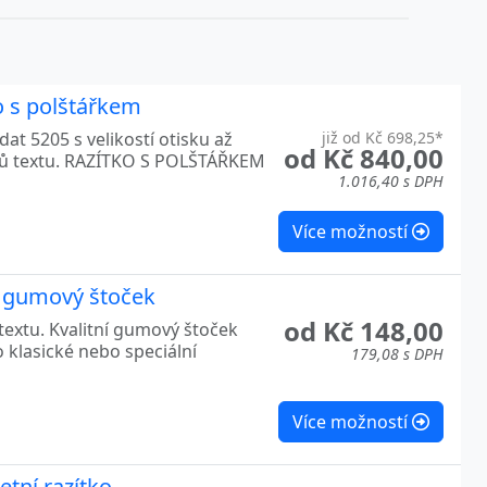
o s polštářkem
at 5205 s velikostí otisku až
již od Kč 698,25*
od Kč 840,00
ků textu. RAZÍTKO S POLŠTÁŘKEM
1.016,40 s DPH
Více možností
e gumový štoček
od Kč 148,00
textu. Kvalitní gumový štoček
o klasické nebo speciální
179,08 s DPH
Více možností
tní razítko