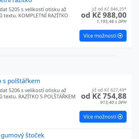
at 5205 s velikostí otisku až
již od Kč 846,25*
od Kč 988,00
ků textu. KOMPLETNÍ RAZÍTKO
1.195,48 s DPH
Více možností
o s polštářkem
at 5206 s velikostí otisku až
již od Kč 627,49*
od Kč 754,88
ků textu. RAZÍTKO S POLŠTÁŘKEM
913,40 s DPH
Více možností
e gumový štoček