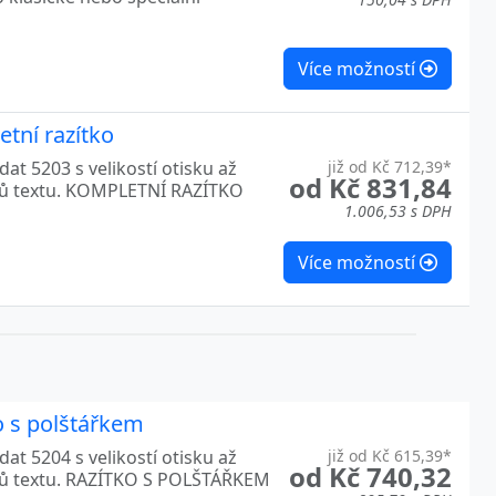
Více možností
tní razítko
at 5203 s velikostí otisku až
již od Kč 712,39*
od Kč 831,84
ků textu. KOMPLETNÍ RAZÍTKO
1.006,53 s DPH
Více možností
o s polštářkem
at 5204 s velikostí otisku až
již od Kč 615,39*
od Kč 740,32
ků textu. RAZÍTKO S POLŠTÁŘKEM