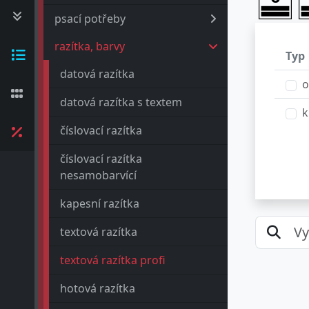
psací potřeby
razítka, barvy
Typ
datová razítka
o
datová razítka s textem
k
číslovací razítka
číslovací razítka
nesamobarvící
kapesní razítka
textová razítka
textová razítka profi
hotová razítka