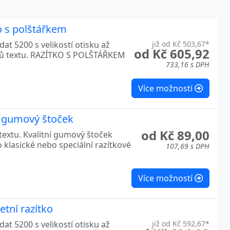
16×70
3
 45
3
o s polštářkem
at 5200 s velikostí otisku až
již od Kč 503,67*
od Kč 605,92
ků textu. RAZÍTKO S POLŠTÁŘKEM
733,16 s DPH
Více možností
e gumový štoček
od Kč 89,00
textu. Kvalitní gumový štoček
 klasické nebo speciální razítkové
107,69 s DPH
Více možností
tní razítko
at 5200 s velikostí otisku až
již od Kč 592,67*