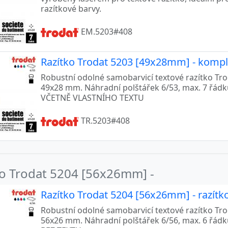
razítkové barvy.
EM.5203#408
Razítko Trodat 5203 [49x28mm] - komple
Robustní odolné samobarvicí textové razítko Trod
49x28 mm. Náhradní polštářek 6/53, max. 7 řád
VČETNĚ VLASTNÍHO TEXTU
TR.5203#408
ko Trodat 5204 [56x26mm] -
Razítko Trodat 5204 [56x26mm] - razítk
Robustní odolné samobarvicí textové razítko Trod
56x26 mm. Náhradní polštářek 6/56, max. 6 řád