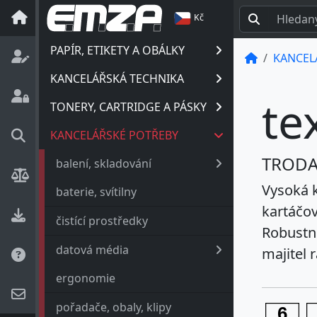
Kč
PAPÍR, ETIKETY A OBÁLKY
KANCEL
KANCELÁŘSKÁ TECHNIKA
te
TONERY, CARTRIDGE A PÁSKY
KANCELÁŘSKÉ POTŘEBY
TRODA
balení, skladování
Vysoká k
baterie, svítilny
kartáčov
čistící prostředky
Robustní
datová média
majitel 
ergonomie
pořadače, obaly, klipy