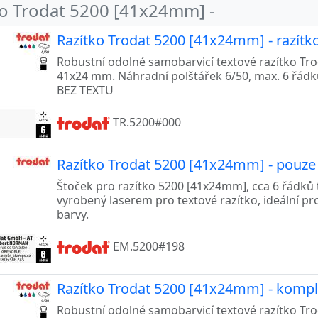
1
ko Trodat 5200 [41x24mm] -
Ø
Razítko Trodat 5200 [41x24mm] - razítk
Robustní odolné samobarvicí textové razítko Trod
41x24 mm. Náhradní polštářek 6/50, max. 6 řád
BEZ TEXTU
TR.5200#000
Razítko Trodat 5200 [41x24mm] - pouz
Štoček pro razítko 5200 [41x24mm], cca 6 řádků 
vyrobený laserem pro textové razítko, ideální pro
barvy.
EM.5200#198
Razítko Trodat 5200 [41x24mm] - komple
Robustní odolné samobarvicí textové razítko Trod