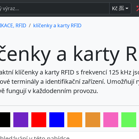
Kč
BEZ
DPH
IKACE, RFID
klíčenky a karty RFID
íčenky a karty 
ktní klíčenky a karty RFID s frekvencí 125 kHz js
vé terminály a identifikační zařízení. Umožňují r
vě fungují v každodenním provozu.