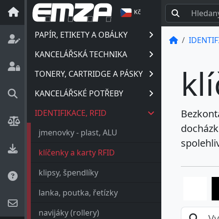
Kč
PAPÍR, ETIKETY A OBÁLKY
IDENTIF
KANCELÁŘSKÁ TECHNIKA
kl
TONERY, CARTRIDGE A PÁSKY
KANCELÁŘSKÉ POTŘEBY
Bezkonta
IDENTIFIKACE, RFID
docházko
jmenovky - plast, ALU
spolehli
klíčenky a karty RFID
klipsy, špendlíky
lanka, poutka, řetízky
navijáky (rollery)