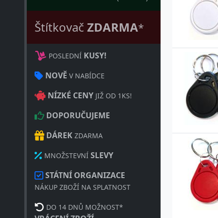
Štítkovač
ZDARMA
*
KUSY!
POSLEDNÍ
NOVĚ
V NABÍDCE
NÍZKÉ CENY
JIŽ OD 1KS!
DOPORUČUJEME
DÁREK
ZDARMA
SLEVY
MNOŽSTEVNÍ
STÁTNÍ ORGANIZACE
NÁKUP ZBOŽÍ NA SPLATNOST
DO 14 DNŮ MOŽNOST*