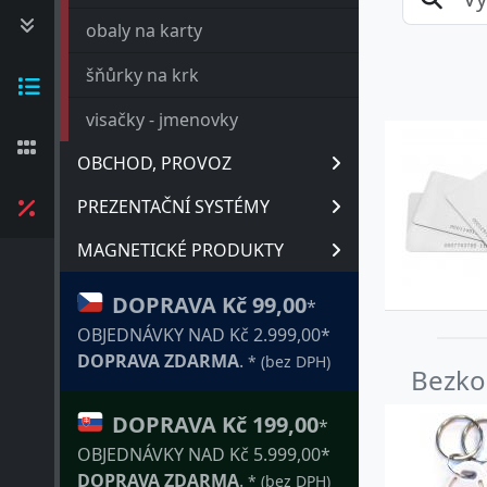
obaly na karty
šňůrky na krk
visačky - jmenovky
OBCHOD, PROVOZ
PREZENTAČNÍ SYSTÉMY
MAGNETICKÉ PRODUKTY
DOPRAVA Kč 99,00
*
OBJEDNÁVKY NAD Kč 2.999,00*
DOPRAVA ZDARMA
.
* (bez DPH)
Bezko
DOPRAVA Kč 199,00
*
OBJEDNÁVKY NAD Kč 5.999,00*
DOPRAVA ZDARMA
.
* (bez DPH)