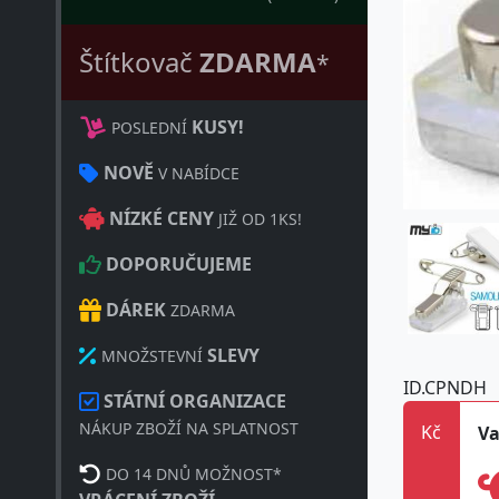
Štítkovač
ZDARMA
*
KUSY!
POSLEDNÍ
NOVĚ
V NABÍDCE
NÍZKÉ CENY
JIŽ OD 1KS!
DOPORUČUJEME
DÁREK
ZDARMA
SLEVY
MNOŽSTEVNÍ
ID.CPNDH
STÁTNÍ ORGANIZACE
NÁKUP ZBOŽÍ NA SPLATNOST
Kč
Va
DO 14 DNŮ MOŽNOST*