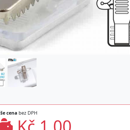
še cena
bez DPH
Kč 1,00