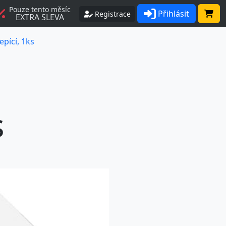
Pouze tento měsíc
Přihlásit
Registrace
EXTRA SLEVA
pící, 1ks
s