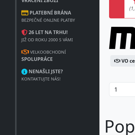
VRÁCENÍ ZBOŽÍ
(1
PLATEBNÍ BRÁNA
BEZPEČNÉ ONLINE PLATBY
26 LET NA TRHU!
JIŽ OD ROKU 2000 S VÁMI
VELKOOBCHODNÍ
SPOLUPRÁCE
VO c
NENAŠLI JSTE?
KONTAKTUJTE NÁS!
Pop