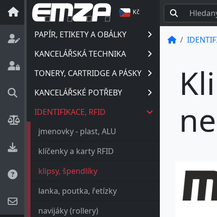
Kč
PAPÍR, ETIKETY A OBÁLKY
IDENTIF
KANCELÁŘSKÁ TECHNIKA
Kl
TONERY, CARTRIDGE A PÁSKY
KANCELÁŘSKÉ POTŘEBY
ne
IDENTIFIKACE, RFID
jmenovky - plast, ALU
klíčenky a karty RFID
klipsy, špendlíky
lanka, poutka, řetízky
navijáky (rollery)