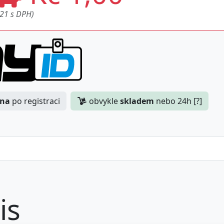
,21 s DPH)
ena
po registraci
obvykle
skladem
nebo 24h [?]
is