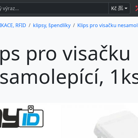
Kč
BEZ
DPH
IKACE, RFID
klipsy, špendlíky
Klips pro visačku nesamole
ips pro visačku
samolepící, 1k