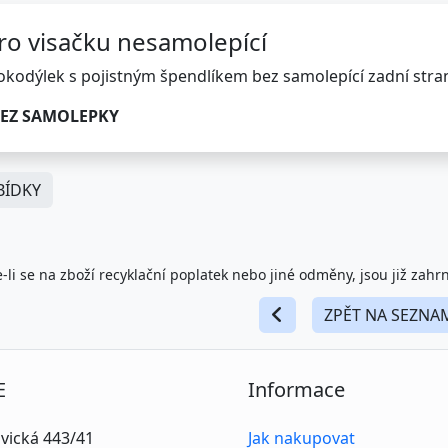
pro visačku nesamolepící
okodýlek s pojistným špendlíkem bez samolepící zadní str
 BEZ SAMOLEPKY
ÍDKY
-li se na zboží recyklační poplatek nebo jiné odměny, jsou již zahr
ZPĚT NA SEZNA
E
Informace
vická 443/41
Jak nakupovat