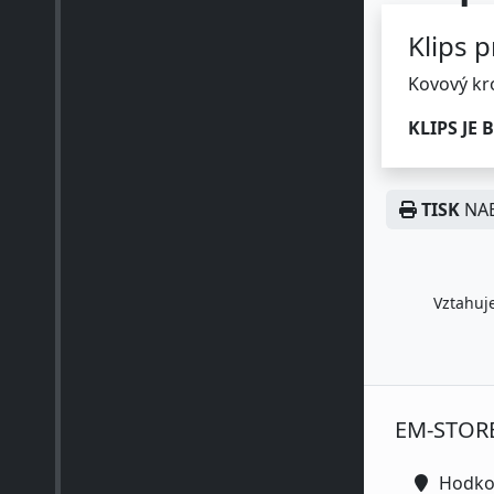
Klips 
Kovový kr
KLIPS JE
TISK
NAB
Vztahuje
EM-STOR
Hodko