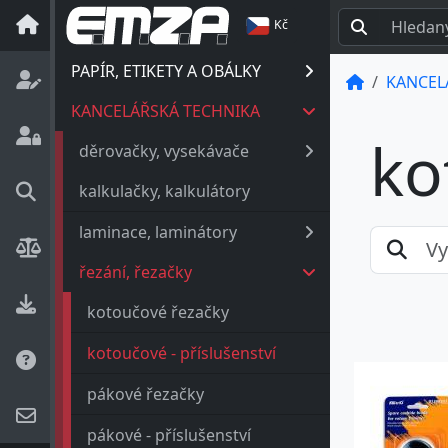
Kč
PAPÍR, ETIKETY A OBÁLKY
KANCEL
KANCELÁŘSKÁ TECHNIKA
ko
děrovačky, vysekávače
kalkulačky, kalkulátory
laminace, laminátory
řezání, řezačky
kotoučové řezačky
kotoučové - příslušenství
pákové řezačky
pákové - příslušenství