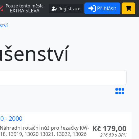
Pouze tento měsíc
Přihlásit
Registrace
EXTRA SLEVA
ství
ušenství
0 - 2000
Kč 179,00
 Náhradní rotační nůž pro řezačky KW-
3018, 13919, 13020 13021, 13022, 13026
216,59 s DPH