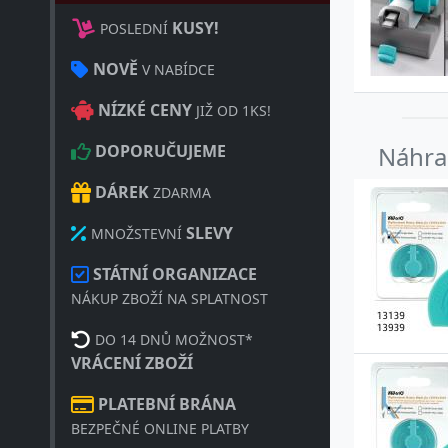
KUSY!
POSLEDNÍ
NOVĚ
V NABÍDCE
NÍZKÉ CENY
JIŽ OD 1KS!
DOPORUČUJEME
Náhra
DÁREK
ZDARMA
SLEVY
MNOŽSTEVNÍ
STÁTNÍ ORGANIZACE
NÁKUP ZBOŽÍ NA SPLATNOST
DO 14 DNŮ MOŽNOST*
VRÁCENÍ ZBOŽÍ
PLATEBNÍ BRÁNA
BEZPEČNÉ ONLINE PLATBY