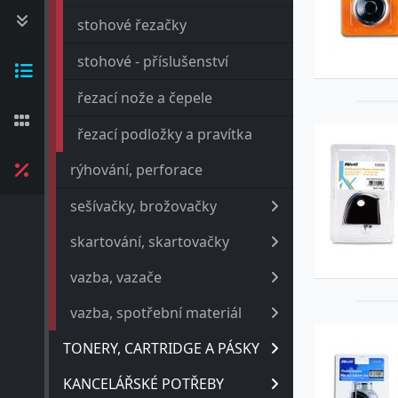
stohové řezačky
stohové - příslušenství
řezací nože a čepele
řezací podložky a pravítka
rýhování, perforace
sešívačky, brožovačky
skartování, skartovačky
vazba, vazače
vazba, spotřební materiál
TONERY, CARTRIDGE A PÁSKY
KANCELÁŘSKÉ POTŘEBY