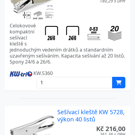
180,29 s DPH
Celokovové
kompaktní
sešívací
kleště s
jednoduchým vedením drátků a standardním
uzavřeným sešíváním. Kapacita sešívání až 20 listů.
Spony 24/6 a 26/6.
KW.5360
Sešívací kleště KW 5728,
výkon 40 listů
Kč 216,00
261,36 s DPH