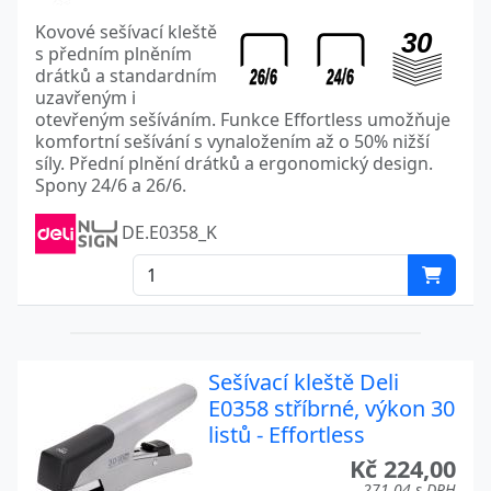
Kovové sešívací kleště
s předním plněním
drátků a standardním
uzavřeným i
otevřeným sešíváním. Funkce Effortless umožňuje
komfortní sešívání s vynaložením až o 50% nižší
síly. Přední plnění drátků a ergonomický design.
Spony 24/6 a 26/6.
DE.E0358_K
Sešívací kleště Deli
E0358 stříbrné, výkon 30
listů - Effortless
Kč 224,00
271,04 s DPH