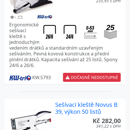
235,95 s DPH
Ergonomické
sešívací
kleště s
jednoduchým
vedením drátků a standardním uzavřeným
sešíváním. Pevná kovová konstrukce a přední
plnění drátků. Kapacita sešívání až 25 listů. Spony
24/6 a 26/6.
KW.5793
DOČASNĚ NEDOSTUPNÉ
Sešívací kleště Novus B
39, výkon 50 listů
Kč 282,00
341,22 s DPH