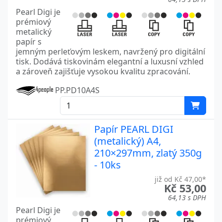
Pearl Digi je
prémiový
metalický
papír s
jemným perleťovým leskem, navržený pro digitální
tisk. Dodává tiskovinám elegantní a luxusní vzhled
a zároveň zajišťuje vysokou kvalitu zpracování.
PP.PD10A4S
Papír PEARL DIGI
(metalický) A4,
210×297mm, zlatý 350g
- 10ks
již od Kč 47,00*
Kč 53,00
64,13 s DPH
Pearl Digi je
prémiový