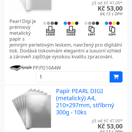
již od Kč 47,00*
Kč 53,00
64,13 s DPH
Pearl Digi je
prémiový
metalický
papír s
jemným perleťovým leskem, navržený pro digitální
tisk. Dodává tiskovinám elegantní a luxusní vzhled
a zároveň zajišťuje vysokou kvalitu zpracování.
PP.PD10A4W
Papír PEARL DIGI
(metalický) A4,
210×297mm, stříbrný
300g - 10ks
již od Kč 47,00*
Kč 53,00
64,13 s DPH