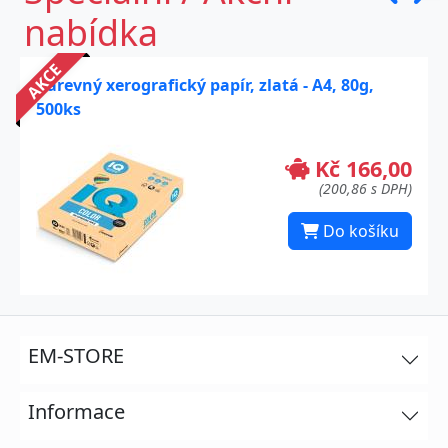
nabídka
AKCE
Barevný xerografický papír, zlatá - A4, 80g,
500ks
Kč 166,00
(200,86 s DPH)
Do košíku
EM-STORE
Informace