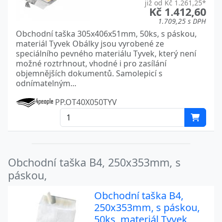
již od Kč 1.261,25*
Kč 1.412,60
1.709,25 s DPH
Obchodní taška 305x406x51mm, 50ks, s páskou,
materiál Tyvek Obálky jsou vyrobené ze
speciálního pevného materiálu Tyvek, který není
možné roztrhnout, vhodné i pro zasílání
objemnějších dokumentů. Samolepicí s
odnímatelným...
PP.OT40X050TYV
Obchodní taška B4, 250x353mm, s
páskou,
Obchodní taška B4,
250x353mm, s páskou,
50ks, materiál Tyvek