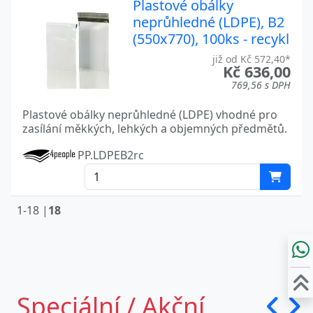
Plastové obálky
neprůhledné (LDPE), B2
(550x770), 100ks - recykl
již od Kč 572,40*
Kč 636,00
769,56 s DPH
Plastové obálky neprůhledné (LDPE) vhodné pro
zasílání měkkých, lehkých a objemných předmětů.
PP.LDPEB2rc
1-18 |
18
Speciální / Akční