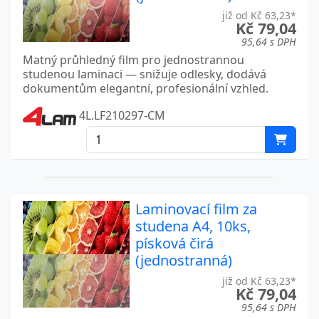
již od Kč 63,23*
Kč 79,04
95,64 s DPH
Matný průhledný film pro jednostrannou
studenou laminaci — snižuje odlesky, dodává
dokumentům elegantní, profesionální vzhled.
4L.LF210297-CM
Laminovací film za
studena A4, 10ks,
písková čirá
(jednostranná)
již od Kč 63,23*
Kč 79,04
95,64 s DPH