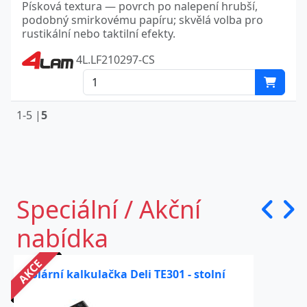
Písková textura — povrch po nalepení hrubší,
podobný smirkovému papíru; skvělá volba pro
rustikální nebo taktilní efekty.
4L.LF210297-CS
1-5 |
5
Speciální / Akční
nabídka
AKCE
Solární kalkulačka Deli TE301 - stolní