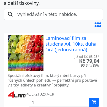
a další tiskoviny.
Laminovací film za
studena A4, 10ks, duha
čirá (jednostranná)
již od Kč 63,23*
Kč 79,04
95,64 s DPH
Speciální efektový film, který mění barvy při
různých úhlech pohledu — perfektní pro poutavé
vizitky, etikety a kreativní projekty.
4L.LF210297-CR