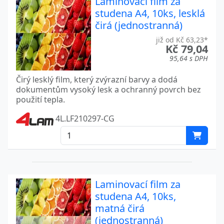
Laminovací film za
studena A4, 10ks, lesklá
čirá (jednostranná)
již od Kč 63,23*
Kč 79,04
95,64 s DPH
Čirý lesklý film, který zvýrazní barvy a dodá
dokumentům vysoký lesk a ochranný povrch bez
použití tepla.
4L.LF210297-CG
Laminovací film za
studena A4, 10ks,
matná čirá
(jednostranná)