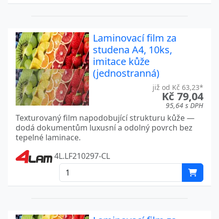
Laminovací film za
studena A4, 10ks,
imitace kůže
(jednostranná)
již od Kč 63,23*
Kč 79,04
95,64 s DPH
Texturovaný film napodobující strukturu kůže —
dodá dokumentům luxusní a odolný povrch bez
tepelné laminace.
4L.LF210297-CL