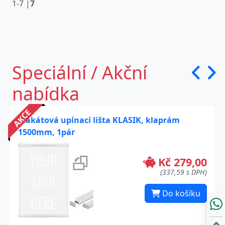
1-7 |
7
Speciální / Akční
nabídka
AKCE
Plakátová upínací lišta KLASIK, klaprám
1500mm, 1pár
Kč 279,00
(337,59 s DPH)
Do košíku