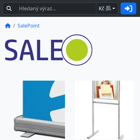
Kč
BEZ
DPH
SalePoint