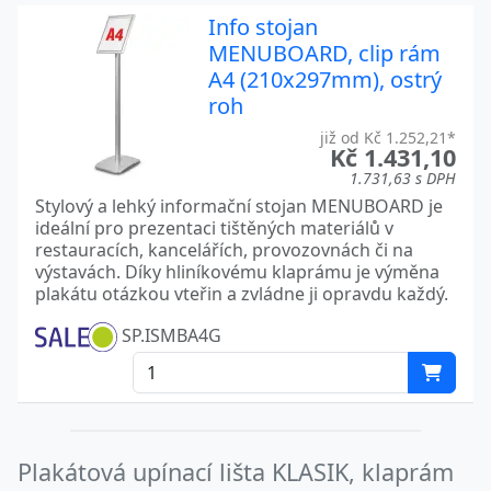
Info stojan
MENUBOARD, clip rám
A4 (210x297mm), ostrý
roh
již od Kč 1.252,21*
Kč 1.431,10
1.731,63 s DPH
Stylový a lehký informační stojan MENUBOARD je
ideální pro prezentaci tištěných materiálů v
restauracích, kancelářích, provozovnách či na
výstavách. Díky hliníkovému klaprámu je výměna
plakátu otázkou vteřin a zvládne ji opravdu každý.
SP.ISMBA4G
Plakátová upínací lišta KLASIK, klaprám