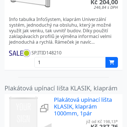
Kč 204,00
246,84 s DPH
Info tabulka InfoSystem, klaprám Univerzální
systém, jednoduchý na obsluhu, který je možné
využít jak venku, tak uvnitř budov. Díky použití
zaklapávacích profilů je výměna informací velmi
jednoduchá a rychlá. Rámeček je navíc...
SP.ITID148210
Plakátová upínací lišta KLASIK, klaprám
Plakátová upínací lišta
KLASIK, klaprám
1000mm, 1pár
již od Kč 198,13*
Kč 237,76