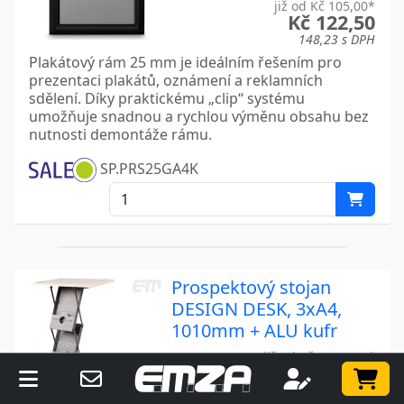
již od Kč 105,00*
Kč 122,50
148,23 s DPH
Plakátový rám 25 mm je ideálním řešením pro
prezentaci plakátů, oznámení a reklamních
sdělení. Díky praktickému „clip“ systému
umožňuje snadnou a rychlou výměnu obsahu bez
nutnosti demontáže rámu.
SP.PRS25GA4K
Prospektový stojan
DESIGN DESK, 3xA4,
1010mm + ALU kufr
již od Kč 3.153,71*
Kč 3.784,46
4.579,20 s DPH