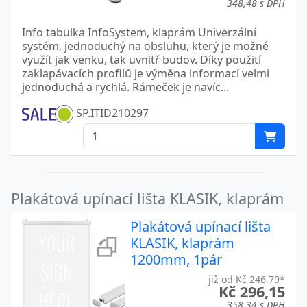
348,48 s DPH
Info tabulka InfoSystem, klaprám Univerzální
systém, jednoduchý na obsluhu, který je možné
využít jak venku, tak uvnitř budov. Díky použití
zaklapávacích profilů je výměna informací velmi
jednoduchá a rychlá. Rámeček je navíc...
SP.ITID210297
Plakátová upínací lišta KLASIK, klaprám
Plakátová upínací lišta
KLASIK, klaprám
1200mm, 1pár
již od Kč 246,79*
Kč 296,15
358,34 s DPH