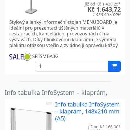
již od Kč 1.438,25*
Kč 1.643,72
1.988,90 s DPH
Stylový a lehký informační stojan MENUBOARD je
ideální pro prezentaci tištěných materiálů v
restauracích, kancelářích, provozovnách či na
výstavách. Díky hliníkovému klaprámu je výměna
plakátu otázkou vteřin a zvládne ji opravdu každý.
SP.ISMBA3G
Info tabulka InfoSystem – klaprám,
Info tabulka InfoSystem
– klaprám, 148x210 mm
(A5)
již od Kč 166,00*