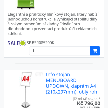
Elegantní a praktický hliníkový stojan, který nabízí
jednoduchou konstrukci a vynikající stabilitu díky
širokým ramenům základny. Ideální pro
dlouhodobou prezentaci produktů či reklamních
sdělení.
SP.BSR085200K
Info stojan
MENUBOARD
UPDOWN, klaprám A4
(210x297mm), oblý roh
již od Kč 682,00*
Kč 796,00
963,16 s DPH