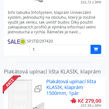
522,72 s DPH
Info tabulka InfoSystem, klaprám Univerzální
systém, jednoduchý na obsluhu, který je možné
využít jak venku, tak uvnitř budov. Díky použití
zaklapávacích profilů je výměna informací velmi
jednoduchá a rychlá. Rámeček je navíc...
SP.ITID297420
Plakátová upínací lišta KLASIK, klaprám
AKCE
Plakátová upínací lišta
KLASIK, klaprám
1500mm, 1pár
Kč 279,00
337,59 s DPH