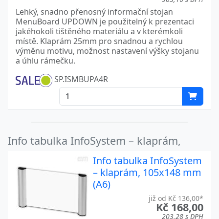
Lehký, snadno přenosný informační stojan
MenuBoard UPDOWN je použitelný k prezentaci
jakéhokoli tištěného materiálu a v kterémkoli
místě. Klaprám 25mm pro snadnou a rychlou
výměnu motivu, možnost nastavení výšky stojanu
a úhlu rámečku.
SP.ISMBUPA4R
Info tabulka InfoSystem – klaprám,
Info tabulka InfoSystem
– klaprám, 105x148 mm
(A6)
již od Kč 136,00*
Kč 168,00
203,28 s DPH