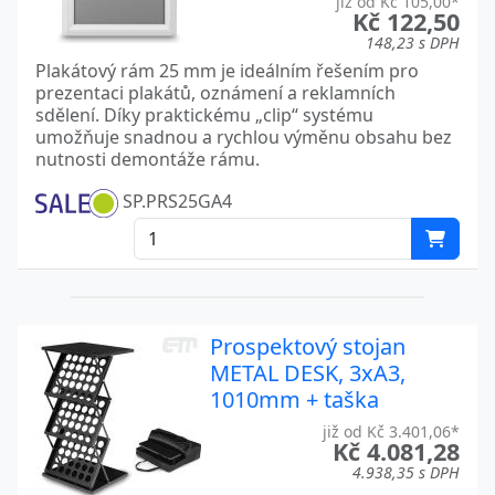
již od Kč 105,00*
Kč 122,50
148,23 s DPH
Plakátový rám 25 mm je ideálním řešením pro
prezentaci plakátů, oznámení a reklamních
sdělení. Díky praktickému „clip“ systému
umožňuje snadnou a rychlou výměnu obsahu bez
nutnosti demontáže rámu.
SP.PRS25GA4
Prospektový stojan
METAL DESK, 3xA3,
1010mm + taška
již od Kč 3.401,06*
Kč 4.081,28
4.938,35 s DPH