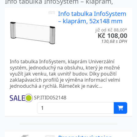
Info tabulka InfoSystem – klaprám,
Info tabulka InfoSystem
– klaprám, 52x148 mm
již od Kč 88,00*
Kč 108,00
130,68 s DPH
Info tabulka InfoSystem, klaprám Univerzální
systém, jednoduchý na obsluhu, který je možné
využít jak venku, tak uvnitř budov. Díky použití
zaklapávacích profilů je výměna informací velmi
jednoduchá a rychlá. Rámeček je navíc...
SP.ITID052148