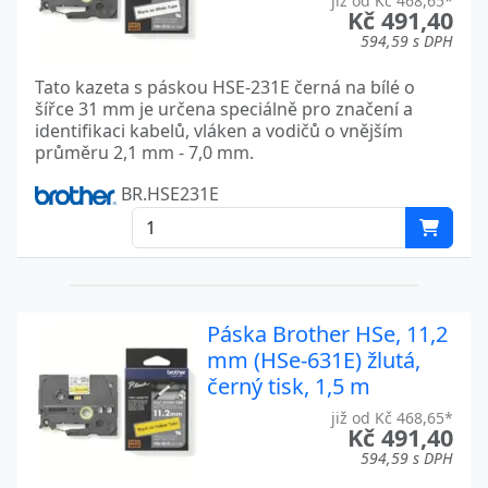
již od Kč 468,65*
Kč 491,40
594,59 s DPH
Tato kazeta s páskou HSE-231E černá na bílé o
šířce 31 mm je určena speciálně pro značení a
identifikaci kabelů, vláken a vodičů o vnějším
průměru 2,1 mm - 7,0 mm.
BR.HSE231E
Páska Brother HSe, 11,2
mm (HSe-631E) žlutá,
černý tisk, 1,5 m
již od Kč 468,65*
Kč 491,40
594,59 s DPH