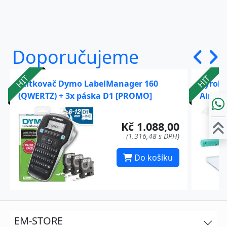
Doporučujeme
HIT
HIT
Štítkovač Dymo LabelManager 160
Výrobn
(QWERTZ) + 3x páska D1 [PROMO]
AirPac
Kč 1.088,00
(1.316,48 s DPH)
Do košíku
EM-STORE