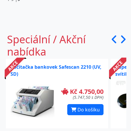
Speciální / Akční
nabídka
AKCE
AKCE
Počítačka bankovek Safescan 2210 (UV,
Kapesn
SD)
svítil
Kč 4.750,00
(5.747,50 s DPH)
Do košíku