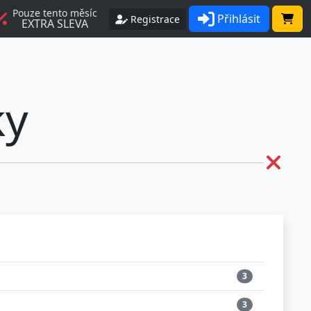
Pouze tento měsíc
Přihlásit
Registrace
EXTRA SLEVA
ky
3
3