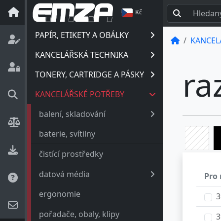
Kč
PAPÍR, ETIKETY A OBÁLKY
KANCEL
KANCELÁŘSKÁ TECHNIKA
ra
TONERY, CARTRIDGE A PÁSKY
KANCELÁŘSKÉ POTŘEBY
balení, skladování
baterie, svítilny
čistící prostředky
datová média
Pro 
ergonomie
3
pořadače, obaly, klipy
3