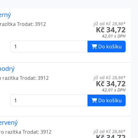
6
erný
razítka Trodat: 3912
již od Kč 28,86*
6
Kč 34,72
42,01 s DPH
7
Do košíku
7
6
modrý
7
 razítka Trodat: 3912
již od Kč 28,86*
Kč 34,72
7
42,01 s DPH
Do košíku
6
7
červený
7
ro razítka Trodat: 3912
již od Kč 28,86*
Kč 34,72
7