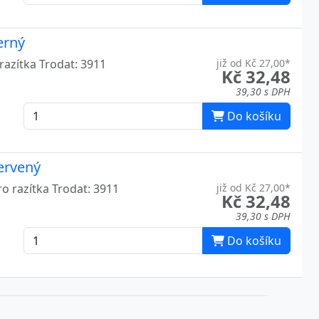
6
erný
6
razítka Trodat: 3911
již od Kč 27,00*
Kč 32,48
9
39,30 s DPH
6
Do košíku
5
červený
6
ro razítka Trodat: 3911
již od Kč 27,00*
Kč 32,48
6
39,30 s DPH
6
Do košíku
6
6
7