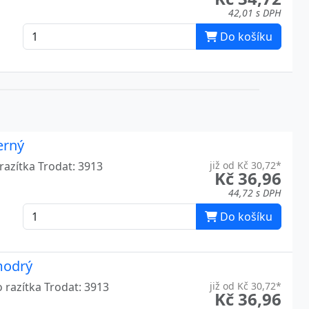
42,01 s DPH
6
Do košíku
7
7
7
7
erný
razítka Trodat: 3913
již od Kč 30,72*
5
Kč 36,96
44,72 s DPH
6
Do košíku
5
5
modrý
6
 razítka Trodat: 3913
již od Kč 30,72*
Kč 36,96