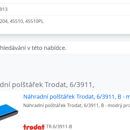
913
204, 45510, 45510PL
207, 4470
630
638
642
645
ní polštářek Trodat, 6/3911,
750, 4755, 4941
Náhradní polštářek Trodat, 6/3911, B - 
812, 4813, 4817, 48313, 4917
Náhradní polštářek Trodat, 6/3911, B - modrý pro
850
TR.6/3911-B
908