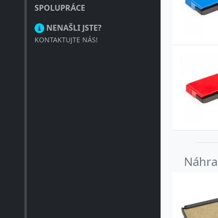
4
SPOLUPRÁCE
4
NENAŠLI JSTE?
KONTAKTUJTE NÁS!
4
4
4
Náhrad