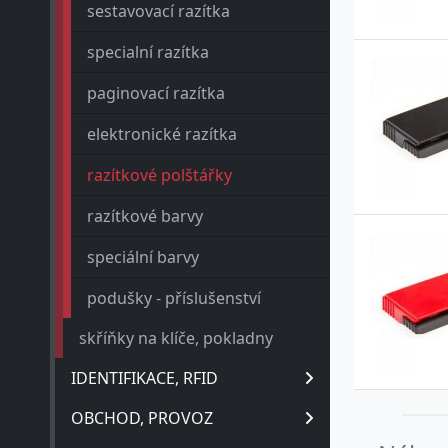
sestavovací razítka
4
specialní razítka
4
paginovací razítka
4
elektronické razítka
4
razítkové polštářky
4
razítkové barvy
4
speciální barvy
4
podušky - příslušenství
4
skříňky na klíče, pokladny
4
IDENTIFIKACE, RFID
4
OBCHOD, PROVOZ
4