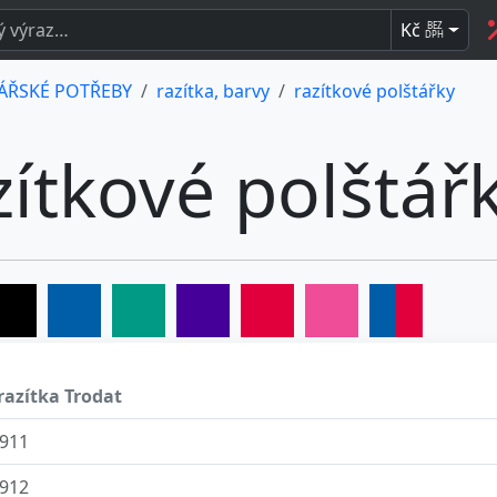
Kč
BEZ
DPH
ÁŘSKÉ POTŘEBY
razítka, barvy
razítkové polštářky
zítkové polštář
razítka Trodat
911
912