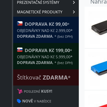
Náhrad
PREZENTAČNÍ SYSTÉMY
4
MAGNETICKÉ PRODUKTY
4
DOPRAVA Kč 99,00
*
4
OBJEDNÁVKY NAD Kč 2.999,00*
DOPRAVA ZDARMA
.
* (bez DPH)
4
4
DOPRAVA Kč 199,00
*
OBJEDNÁVKY NAD Kč 5.999,00*
4
DOPRAVA ZDARMA
.
* (bez DPH)
4
Štítkovač
ZDARMA
*
4
5
KUSY!
POSLEDNÍ
5
NOVĚ
V NABÍDCE