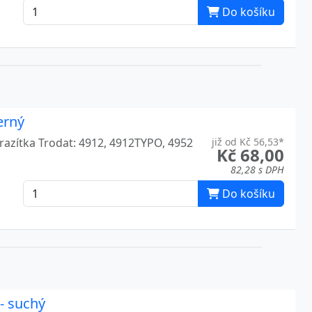
Do košíku
erný
 razítka Trodat: 4912, 4912TYPO, 4952
již od Kč 56,53*
Kč 68,00
82,28 s DPH
Do košíku
- suchý