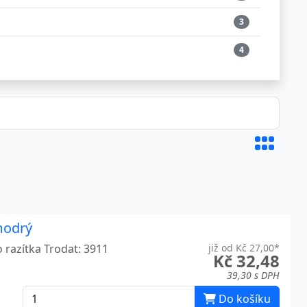
3
4
4
6
6
6
6
7
modrý
6
 razítka Trodat: 3911
již od Kč 27,00*
Kč 32,48
39,30 s DPH
7
Do košíku
6