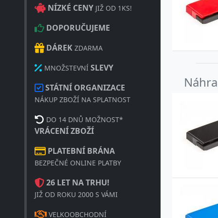
5
NÍZKÉ CENY
JIŽ OD 1KS!
5
DOPORUČUJEME
5
DÁREK
ZDARMA
5
SLEVY
MNOŽSTEVNÍ
Náhrad
5
STÁTNÍ ORGANIZACE
5
NÁKUP ZBOŽÍ NA SPLATNOST
5
DO 14 DNŮ MOŽNOST*
VRÁCENÍ ZBOŽÍ
5
PLATEBNÍ BRÁNA
4
BEZPEČNÉ ONLINE PLATBY
4
26 LET NA TRHU!
JIŽ OD ROKU 2000 S VÁMI
4
VELKOOBCHODNÍ