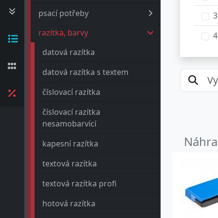
psací potřeby
3
razítka, barvy
4
datová razítka
4
datová razítka s textem
4
číslovací razítka
4
číslovací razítka
4
nesamobarvící
4
Náhrad
kapesní razítka
4
textová razítka
4
textová razítka profi
4
hotová razítka
4