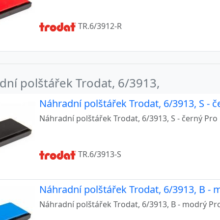
117, 5204, 5206, 5460, 5465, 5466, 55510, 5558
205
TR.6/3912-R
207, 5470
208, 5274, 5474, 5480
ní polštářek Trodat, 6/3913,
211, 54110, 54510
212, 54120, 54126
Náhradní polštářek Trodat, 6/3913, S - č
Náhradní polštářek Trodat, 6/3913, S - černý Pro 
2040, 54140
2045, 5215, 54145, 5415
TR.6/3913-S
4045
4055
Náhradní polštářek Trodat, 6/3913, B - 
6019, 46119
Náhradní polštářek Trodat, 6/3913, B - modrý Pro