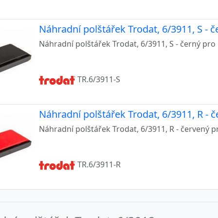
910, 4810, 4836
Náhradní polštářek Trodat, 6/3911, S - č
911, 4800, 4810, 4822, 4846, 4951, IMPRINT 11
Náhradní polštářek Trodat, 6/3911, S - černý pro 
912, 4952, IMPRINT 12
913, 4953, IMPRINT 13
TR.6/3911-S
914
Náhradní polštářek Trodat, 6/3911, R - 
915, IMPRINT 15
Náhradní polštářek Trodat, 6/3911, R - červený p
916
918
TR.6/3911-R
921
922
923, 4930