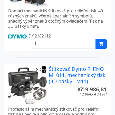
Domácí mechanický štítkovač pro reliéfní tisk. 49
různých znaků, včetně speciálních symbolů,
snadný výběr znaků otočným ovladačem. Tisk na
3D pásky 9 mm.
DY.‎2182112
Štítkovač Dymo RHINO
M1011, mechanický tisk
(3D pásky - M11)
Kč 9.986,81
12.084,04 s DPH
Profesionální mechanický štítkovač pro reliéfní
tisk na kovové a hliníkové pásky. Vhodný pro