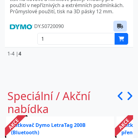
použití v nepříznivých a extrémních podmínkách.
Průmyslové použití, tisk na 3D pásky 12 mm.
DY.S0720090
1-4 |
4
Speciální / Akční
nabídka
AKCE
AKCE
Štítkovač Dymo LetraTag 200B
Štítko
(Bluetooth)
přenos