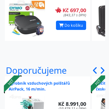
Kč 697,00
(843,37 s DPH)
Do košíku
Doporučujeme
HIT
HIT
Výrobník vzduchových polštářů
Počíta
AirPack, 16 m/min.
české 
Kč 8.991,00
(10.879,11 s DPH)