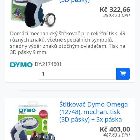
Kč 322,66
390,42 s DPH
Domácí mechanický štítkovač pro reliéfní tisk. 49
různých znaků, včetně speciálních symbolů,
snadný výběr znaků otočným ovladačem. Tisk na
3D pásky 9 mm.
DY.2174601
Štítkovač Dymo Omega
(12748), mechan. tisk
(3D pásky) + 3x páska
Kč 403,00
487,63 s DPH