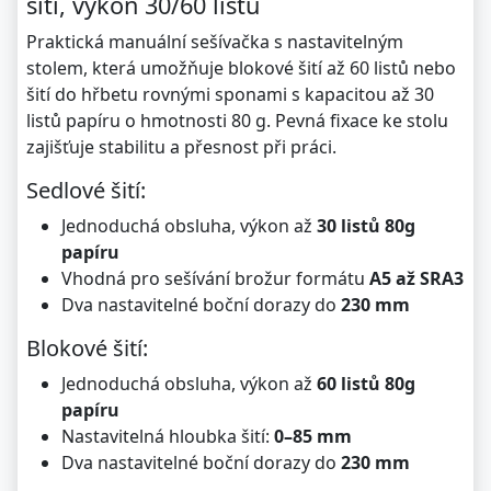
šití, výkon 30/60 listů
Praktická manuální sešívačka s nastavitelným
stolem, která umožňuje blokové šití až 60 listů nebo
šití do hřbetu rovnými sponami s kapacitou až 30
listů papíru o hmotnosti 80 g. Pevná fixace ke stolu
zajišťuje stabilitu a přesnost při práci.
Sedlové šití:
Jednoduchá obsluha, výkon až
30 listů 80g
papíru
Vhodná pro sešívání brožur formátu
A5 až SRA3
Dva nastavitelné boční dorazy do
230 mm
Blokové šití:
Jednoduchá obsluha, výkon až
60 listů 80g
papíru
Nastavitelná hloubka šití:
0–85 mm
Dva nastavitelné boční dorazy do
230 mm