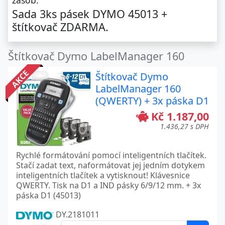
zásob.
Sada 3ks pásek DYMO 45013 +
štítkovač ZDARMA.
Štítkovač Dymo LabelManager 160
AKCE
Štítkovač Dymo
LabelManager 160
(QWERTY) + 3x páska D1
Kč 1.187,00
1.436,27 s DPH
Rychlé formátování pomocí inteligentních tlačítek.
Stačí zadat text, naformátovat jej jedním dotykem
inteligentních tlačítek a vytisknout! Klávesnice
QWERTY. Tisk na D1 a IND pásky 6/9/12 mm. + 3x
páska D1 (45013)
DY.2181011