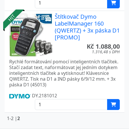
Štítkovač Dymo
HIT
LabelManager 160
(QWERTZ) + 3x páska D1
[PROMO]
Kč 1.088,00
1.316,48 s DPH
Rychlé formátování pomocí inteligentních tlačítek.
Stačí zadat text, naformátovat jej jedním dotykem
inteligentních tlačítek a vytisknout! Klávesnice
QWERTZ. Tisk na D1 a IND pásky 6/9/12 mm. + 3x
páska D1 (45013)
DY.2181012
1-2 |
2