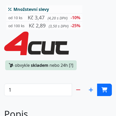
Množstevní slevy
Kč 3,47
-10%
od 10 ks
(4,20 s DPH)
Kč 2,89
-25%
od 100 ks
(3,50 s DPH)
obvykle
skladem
nebo 24h [?]
Popis