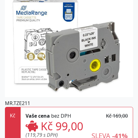
MR.TZE211
Kč
Vaše cena
bez DPH
Kč 169,00
Kč 99,00
SLEVA
-41%
(119,79 s DPH)