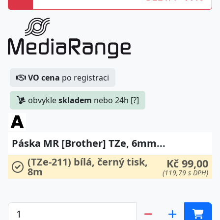
VO cena
po registraci
obvykle
skladem
nebo 24h [?]
Páska MR [Brother] TZe, 6mm...
(TZe-211) bílá, černý tisk,
Kč 99,00
8m
(119,79 s DPH)