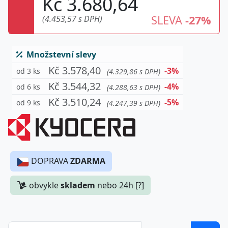
Kč 3.680,64
SLEVA
-27%
(4.453,57 s DPH)
Množstevní slevy
Kč 3.578,40
-3%
od 3 ks
(4.329,86 s DPH)
Kč 3.544,32
-4%
od 6 ks
(4.288,63 s DPH)
Kč 3.510,24
-5%
od 9 ks
(4.247,39 s DPH)
DOPRAVA
ZDARMA
obvykle
skladem
nebo 24h [?]