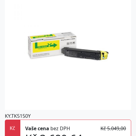
KY.TK5150Y
Kč
Vaše cena
bez DPH
Kč 5.049,00