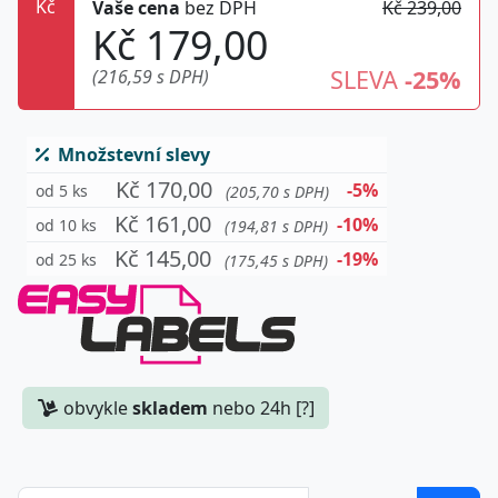
Kč
Vaše cena
bez DPH
Kč 239,00
Kč 179,00
SLEVA
-25%
(216,59 s DPH)
Množstevní slevy
Kč 170,00
-5%
od 5 ks
(205,70 s DPH)
Kč 161,00
-10%
od 10 ks
(194,81 s DPH)
Kč 145,00
-19%
od 25 ks
(175,45 s DPH)
obvykle
skladem
nebo 24h [?]