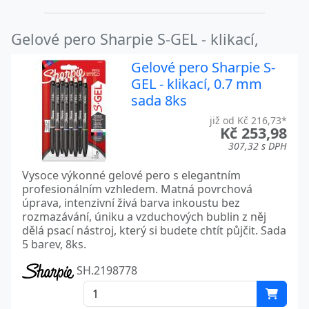
Gelové pero Sharpie S-GEL - klikací,
Gelové pero Sharpie S-
GEL - klikací, 0.7 mm
sada 8ks
již od Kč 216,73*
Kč 253,98
307,32 s DPH
Vysoce výkonné gelové pero s elegantním
profesionálním vzhledem. Matná povrchová
úprava, intenzivní živá barva inkoustu bez
rozmazávání, úniku a vzduchových bublin z něj
dělá psací nástroj, který si budete chtít půjčit. Sada
5 barev, 8ks.
SH.2198778