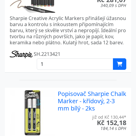
340,09 s DPH
Sharpie Creative Acrylic Markers přinášejí úžasnou
barvu a kontrolu s inkoustem připomínajícím
barvu, který se skvěle vrství a nepropíjí. Ideální pro
tvorbu na různých površích, jako je papír, kov,
keramika nebo plátno. Kulatý hrot, sada 12 barev.
SH.2213421
Popisovač Sharpie Chalk
Marker - křídový, 2-3
mm bílý - 2ks
již od Kč 130,44*
Kč 152,18
184,14 s DPH