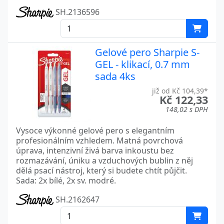
SH.2136596
Gelové pero Sharpie S-
GEL - klikací, 0.7 mm
sada 4ks
již od Kč 104,39*
Kč 122,33
148,02 s DPH
Vysoce výkonné gelové pero s elegantním
profesionálním vzhledem. Matná povrchová
úprava, intenzivní živá barva inkoustu bez
rozmazávání, úniku a vzduchových bublin z něj
dělá psací nástroj, který si budete chtít půjčit.
Sada: 2x bílé, 2x sv. modré.
SH.2162647