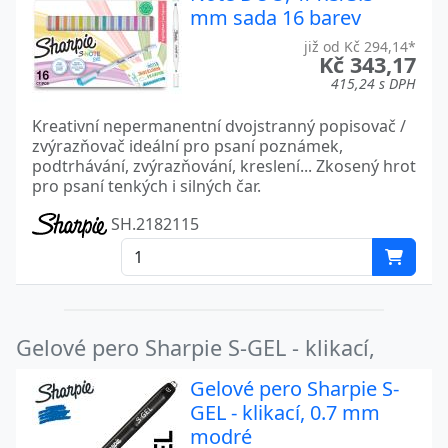
mm sada 16 barev
již od Kč 294,14*
Kč 343,17
415,24 s DPH
Kreativní nepermanentní dvojstranný popisovač /
zvýrazňovač ideální pro psaní poznámek,
podtrhávání, zvýrazňování, kreslení... Zkosený hrot
pro psaní tenkých i silných čar.
SH.2182115
Gelové pero Sharpie S-GEL - klikací,
Gelové pero Sharpie S-
GEL - klikací, 0.7 mm
modré