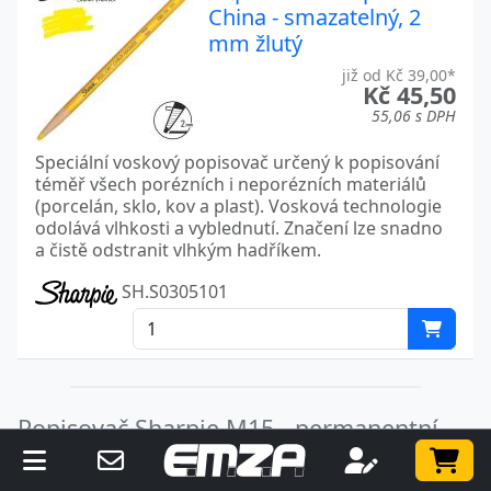
China - smazatelný, 2
mm žlutý
již od Kč 39,00*
Kč 45,50
55,06 s DPH
Speciální voskový popisovač určený k popisování
téměř všech porézních i neporézních materiálů
(porcelán, sklo, kov a plast). Vosková technologie
odolává vlhkosti a vyblednutí. Značení lze snadno
a čistě odstranit vlhkým hadříkem.
SH.S0305101
Popisovač Sharpie M15 - permanentní,
Popisovač Sharpie M15 -