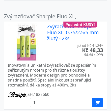
Zvýrazňovač Sharpie Fluo XL,
Poslední KUSY!
Zvýrazňovač Sharpie
Fluo XL, 0.75/2.5/5 mm
žlutý - 2ks
již od Kč 41,24*
Kč 48,33
58,48 s DPH
Inovativní a unikátní zvýrazňovač se speciálním
seříznutým hrotem pro tři různé tloušťky
zvýraznění. Moderní design pro pohodlné a
snadné použití. Speciální inkoust zabraňující
rozmazání, délka stopy až 400m. 2ks
SH.1825660