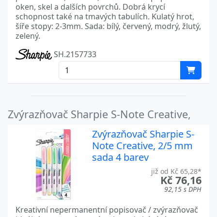
oken, skel a dalších povrchů. Dobrá krycí
schopnost také na tmavých tabulích. Kulatý hrot,
šíře stopy: 2-3mm. Sada: bílý, červený, modrý, žlutý,
zelený.
SH.2157733
Zvýrazňovač Sharpie S-Note Creative,
Zvýrazňovač Sharpie S-
Note Creative, 2/5 mm
sada 4 barev
již od Kč 65,28*
Kč 76,16
92,15 s DPH
Kreativní nepermanentní popisovač / zvýrazňovač