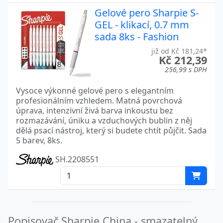
Gelové pero Sharpie S-
GEL - klikací, 0.7 mm
sada 8ks - Fashion
již od Kč 181,24*
Kč 212,39
256,99 s DPH
Vysoce výkonné gelové pero s elegantním
profesionálním vzhledem. Matná povrchová
úprava, intenzivní živá barva inkoustu bez
rozmazávání, úniku a vzduchových bublin z něj
dělá psací nástroj, který si budete chtít půjčit. Sada
5 barev, 8ks.
SH.2208551
Popisovač Sharpie China - smazatelný,