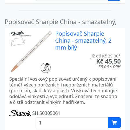
Popisovač Sharpie China - smazatelný,
Popisovač Sharpie
China - smazatelný, 2
mm bílý
již od Kč 39,00*
Kč 45,50
55,06 s DPH
Speciální voskový popisovač určený k popisování
téměř všech porézních i neporézních materiálů
(porcelán, sklo, kov a plast). Vosková technologie
odolává vlhkosti a vyblednutí. Značení lze snadno
a čistě odstranit vlhkým hadříkem.
SH.S0305061