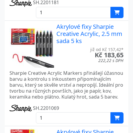
SH.2201181
Akrylové fixy Sharpie
Creative Acrylic, 2.5 mm
sada 5 ks
již od Kč 157,42*
Kč 183,65
222,22 s DPH
Sharpie Creative Acrylic Markers přinášejí úžasnou
barvu a kontrolu s inkoustem připomínajícím
barvu, který se skvěle vrství a nepropíjí. Ideální pro
tvorbu na různých površích, jako je papír, kov,
keramika nebo plátno. Kulatý hrot, sada 5 barev.
SH.2201069
Akrylové fixy Sharpie