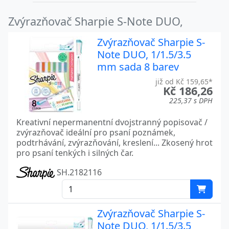
Zvýrazňovač Sharpie S-Note DUO,
Zvýrazňovač Sharpie S-
Note DUO, 1/1.5/3.5
mm sada 8 barev
již od Kč 159,65*
Kč 186,26
225,37 s DPH
Kreativní nepermanentní dvojstranný popisovač /
zvýrazňovač ideální pro psaní poznámek,
podtrhávání, zvýrazňování, kreslení... Zkosený hrot
pro psaní tenkých i silných čar.
SH.2182116
Zvýrazňovač Sharpie S-
Note DUO, 1/1.5/3.5