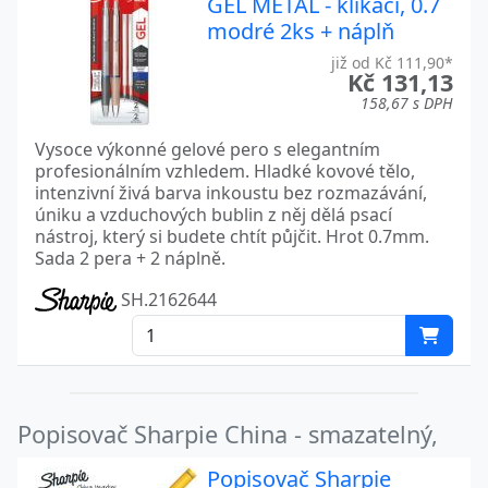
GEL METAL - klikací, 0.7
modré 2ks + náplň
již od Kč 111,90*
Kč 131,13
158,67 s DPH
Vysoce výkonné gelové pero s elegantním
profesionálním vzhledem. Hladké kovové tělo,
intenzivní živá barva inkoustu bez rozmazávání,
úniku a vzduchových bublin z něj dělá psací
nástroj, který si budete chtít půjčit. Hrot 0.7mm.
Sada 2 pera + 2 náplně.
SH.2162644
Popisovač Sharpie China - smazatelný,
Popisovač Sharpie