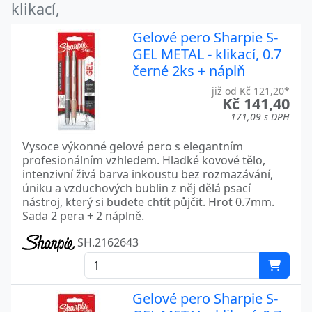
klikací,
Gelové pero Sharpie S-
GEL METAL - klikací, 0.7
černé 2ks + náplň
již od Kč 121,20*
Kč 141,40
171,09 s DPH
Vysoce výkonné gelové pero s elegantním
profesionálním vzhledem. Hladké kovové tělo,
intenzivní živá barva inkoustu bez rozmazávání,
úniku a vzduchových bublin z něj dělá psací
nástroj, který si budete chtít půjčit. Hrot 0.7mm.
Sada 2 pera + 2 náplně.
SH.2162643
Gelové pero Sharpie S-