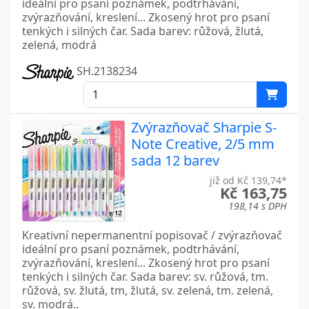
ideální pro psaní poznámek, podtrhávání,
zvýrazňování, kreslení... Zkosený hrot pro psaní
tenkých i silných čar. Sada barev: růžová, žlutá,
zelená, modrá
SH.2138234
Zvýrazňovač Sharpie S-
Note Creative, 2/5 mm
sada 12 barev
již od Kč 139,74*
Kč 163,75
198,14 s DPH
Kreativní nepermanentní popisovač / zvýrazňovač
ideální pro psaní poznámek, podtrhávání,
zvýrazňování, kreslení... Zkosený hrot pro psaní
tenkých i silných čar. Sada barev: sv. růžová, tm.
růžová, sv. žlutá, tm, žlutá, sv. zelená, tm. zelená,
sv. modrá..