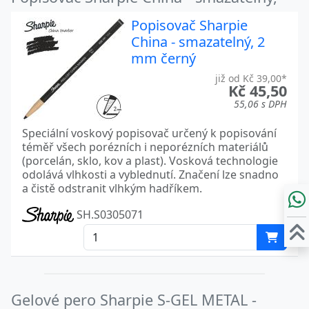
Popisovač Sharpie
China - smazatelný, 2
mm černý
již od Kč 39,00*
Kč 45,50
55,06 s DPH
Speciální voskový popisovač určený k popisování
téměř všech porézních i neporézních materiálů
(porcelán, sklo, kov a plast). Vosková technologie
odolává vlhkosti a vyblednutí. Značení lze snadno
a čistě odstranit vlhkým hadříkem.
SH.S0305071
Gelové pero Sharpie S-GEL METAL -