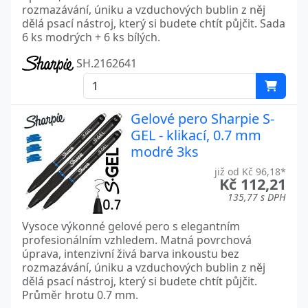
rozmazávání, úniku a vzduchových bublin z něj
dělá psací nástroj, který si budete chtít půjčit. Sada
6 ks modrých + 6 ks bílých.
SH.2162641
Gelové pero Sharpie S-
GEL - klikací, 0.7 mm
modré 3ks
již od Kč 96,18*
Kč 112,21
135,77 s DPH
Vysoce výkonné gelové pero s elegantním
profesionálním vzhledem. Matná povrchová
úprava, intenzivní živá barva inkoustu bez
rozmazávání, úniku a vzduchových bublin z něj
dělá psací nástroj, který si budete chtít půjčit.
Průměr hrotu 0.7 mm.