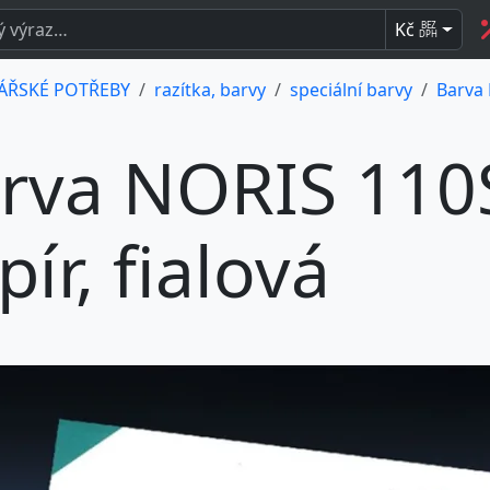
Kč
BEZ
DPH
ÁŘSKÉ POTŘEBY
razítka, barvy
speciální barvy
Barva 
rva NORIS 110S
pír, fialová