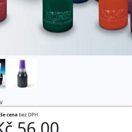
V
še cena
bez DPH
Kč 56,00