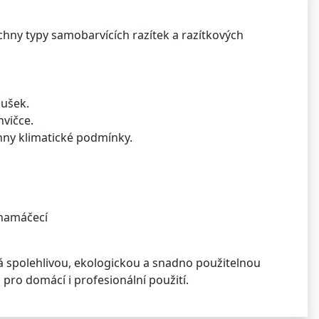
chny typy samobarvících razítek a razítkových
dušek.
vičce.
hny klimatické podmínky.
namáčecí
á spolehlivou, ekologickou a snadno použitelnou
 pro domácí i profesionální použití.