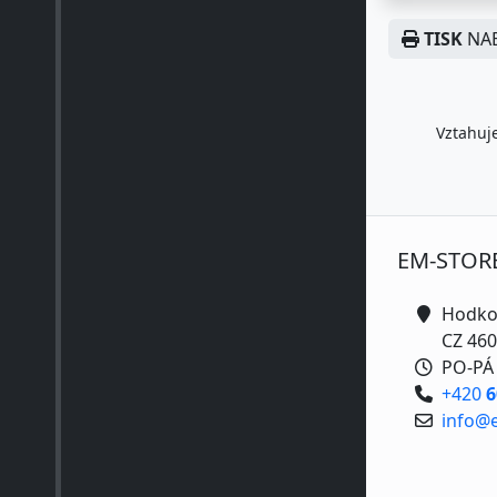
TISK
NAB
Vztahuje
EM-STOR
Hodko
CZ 460
PO-PÁ 
+420
6
info@