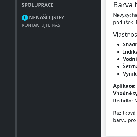
Barva 
SPOLUPRÁCE
Nevysychaj
NENAŠLI JSTE?
podušek. 
KONTAKTUJTE NÁS!
Vlastnos
Snadn
Indik
Vodní
Šetrn
Vynika
Aplikace:
Vhodné ty
Ředidlo:
N
Razítková
barvu pro 