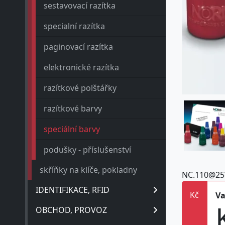
sestavovací razítka
specialní razítka
paginovací razítka
elektronické razítka
razítkové polštářky
razítkové barvy
speciální barvy
podušky - příslušenství
skříňky na klíče, pokladny
NC.110@25
IDENTIFIKACE, RFID
Kč
Va
OBCHOD, PROVOZ