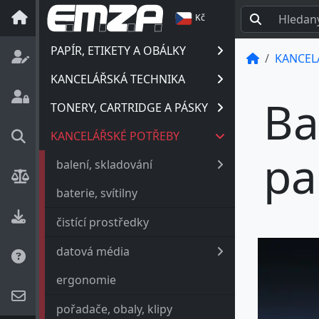
Kč
PAPÍR, ETIKETY A OBÁLKY
KANCEL
KANCELÁŘSKÁ TECHNIKA
Ba
TONERY, CARTRIDGE A PÁSKY
KANCELÁŘSKÉ POTŘEBY
pa
balení, skladování
baterie, svítilny
čistící prostředky
datová média
ergonomie
pořadače, obaly, klipy