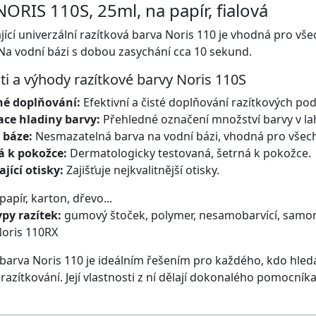
NORIS 110S, 25ml, na papír, fialová
ící univerzální razítková barva Noris 110 je vhodná pro vše
Na vodní bázi s dobou zasychání cca 10 sekund.
ti a výhody razítkové barvy Noris 110S
é doplňování:
Efektivní a čisté doplňování razítkových po
ace hladiny barvy:
Přehledné označení množství barvy v lah
 báze:
Nesmazatelná barva na vodní bázi, vhodná pro všec
á k pokožce:
Dermatologicky testovaná, šetrná k pokožce.
jící otisky:
Zajišťuje nejkvalitnější otisky.
papír, karton, dřevo...
py razítek:
gumový štoček, polymer, nesamobarvící, samo
oris 110RX
 barva Noris 110 je ideálním řešením pro každého, kdo hled
razítkování. Její vlastnosti z ní dělají dokonalého pomocníka