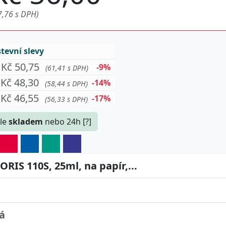
7,76 s DPH)
evní slevy
Kč 50,75
-9%
(61,41 s DPH)
Kč 48,30
-14%
(58,44 s DPH)
Kč 46,55
-17%
(56,33 s DPH)
le
skladem
nebo 24h [?]
RIS 110S, 25ml, na papír,...
á