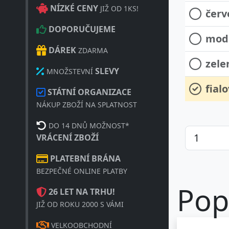
NÍZKÉ CENY
JIŽ OD 1KS!
červ
DOPORUČUJEME
mod
DÁREK
ZDARMA
zele
SLEVY
MNOŽSTEVNÍ
fial
STÁTNÍ ORGANIZACE
NÁKUP ZBOŽÍ NA SPLATNOST
DO 14 DNŮ MOŽNOST*
VRÁCENÍ ZBOŽÍ
PLATEBNÍ BRÁNA
BEZPEČNÉ ONLINE PLATBY
Pop
26 LET NA TRHU!
JIŽ OD ROKU 2000 S VÁMI
VELKOOBCHODNÍ