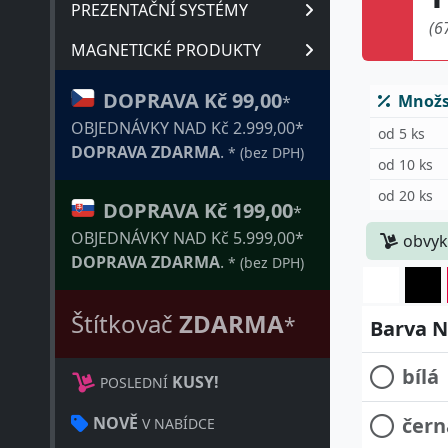
PREZENTAČNÍ SYSTÉMY
(6
MAGNETICKÉ PRODUKTY
Množst
DOPRAVA Kč 99,00
*
OBJEDNÁVKY NAD Kč 2.999,00*
od 5 ks
DOPRAVA ZDARMA
.
* (bez DPH)
od 10 ks
od 20 ks
DOPRAVA Kč 199,00
*
obvyk
OBJEDNÁVKY NAD Kč 5.999,00*
DOPRAVA ZDARMA
.
* (bez DPH)
Štítkovač
ZDARMA
*
Barva NO
bílá
KUSY!
POSLEDNÍ
čern
NOVĚ
V NABÍDCE