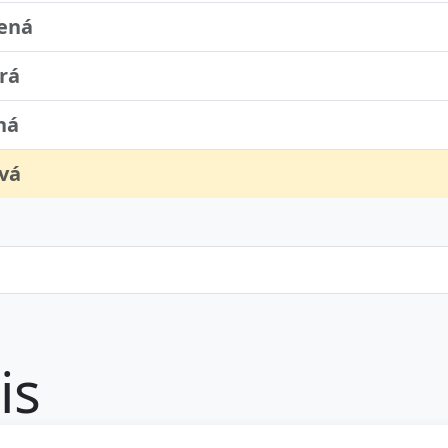
ená
rá
ná
ová
is