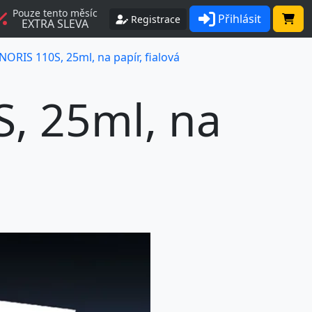
Pouze tento měsíc
Přihlásit
Registrace
EXTRA SLEVA
NORIS 110S, 25ml, na papír, fialová
, 25ml, na