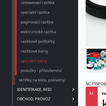
sestavovací razítka
specialní razítka
paginovací razítka
elektronické razítka
razítkové polštářky
razítkové barvy
speciální barvy
podušky - příslušenství
skříňky na klíče, pokladny
NC.199PO
IDENTIFIKACE, RFID
Kč
Va
OBCHOD, PROVOZ