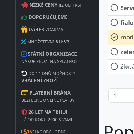
NÍZKÉ CENY
JIŽ OD 1KS!
červ
DOPORUČUJEME
fial
DÁREK
ZDARMA
mod
SLEVY
MNOŽSTEVNÍ
zele
STÁTNÍ ORGANIZACE
NÁKUP ZBOŽÍ NA SPLATNOST
žlut
DO 14 DNŮ MOŽNOST*
VRÁCENÍ ZBOŽÍ
PLATEBNÍ BRÁNA
BEZPEČNÉ ONLINE PLATBY
26 LET NA TRHU!
JIŽ OD ROKU 2000 S VÁMI
Pop
VELKOOBCHODNÍ