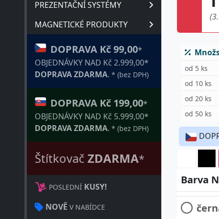
PREZENTAČNÍ SYSTÉMY
(3
MAGNETICKÉ PRODUKTY
DOPRAVA Kč 99,00
*
Množst
OBJEDNÁVKY NAD Kč 2.999,00*
od 5 ks
DOPRAVA ZDARMA
.
* (bez DPH)
od 10 ks
od 20 ks
DOPRAVA Kč 199,00
*
od 50 ks
OBJEDNÁVKY NAD Kč 5.999,00*
DOPRAVA ZDARMA
.
* (bez DPH)
DOP
Štítkovač
ZDARMA
*
Barva NO
bílá
KUSY!
POSLEDNÍ
čern
NOVĚ
V NABÍDCE