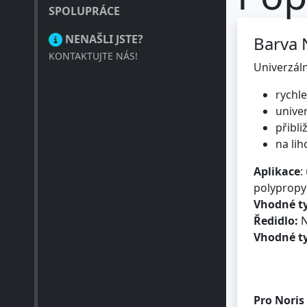
SPOLUPRÁCE
Barva 
NENAŠLI JSTE?
KONTAKTUJTE NÁS!
Univerzáln
rychl
unive
přibli
na lih
Aplikace
:
polypropyl
Vhodné ty
Ředidlo:
N
Vhodné t
Pro Noris