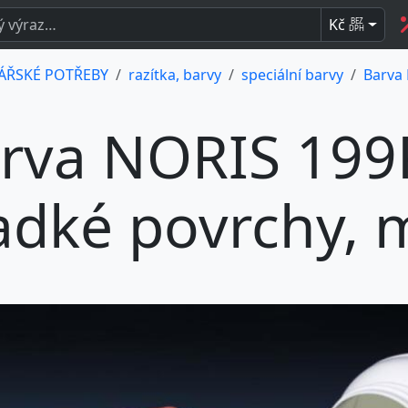
Kč
BEZ
DPH
ÁŘSKÉ POTŘEBY
razítka, barvy
speciální barvy
Barva 
rva NORIS 199PO
adké povrchy, 