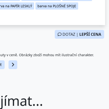
rva na PAPÍR LESKLÝ
barva na PLOŠNÉ SPOJE
DOTAZ |
LEPŠÍ CENA
nuty v ceně. Obrázky zboží mohou mít ilustrační charakter.
M
ímat...