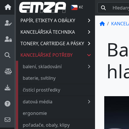
Kč
PAPÍR, ETIKETY A OBÁLKY
KANCEL
KANCELÁŘSKÁ TECHNIKA
Ba
TONERY, CARTRIDGE A PÁSKY
KANCELÁŘSKÉ POTŘEBY
hl
balení, skladování
baterie, svítilny
čistící prostředky
datová média
ergonomie
pořadače, obaly, klipy