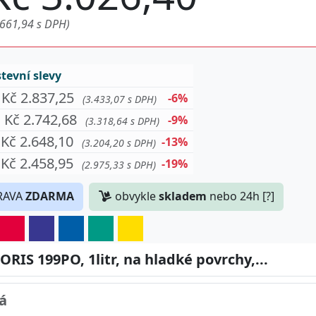
.661,94 s DPH)
evní slevy
Kč 2.837,25
-6%
(3.433,07 s DPH)
Kč 2.742,68
-9%
(3.318,64 s DPH)
Kč 2.648,10
-13%
(3.204,20 s DPH)
Kč 2.458,95
-19%
(2.975,33 s DPH)
RAVA
ZDARMA
obvykle
skladem
nebo 24h [?]
RIS 199PO, 1litr, na hladké povrchy,...
á