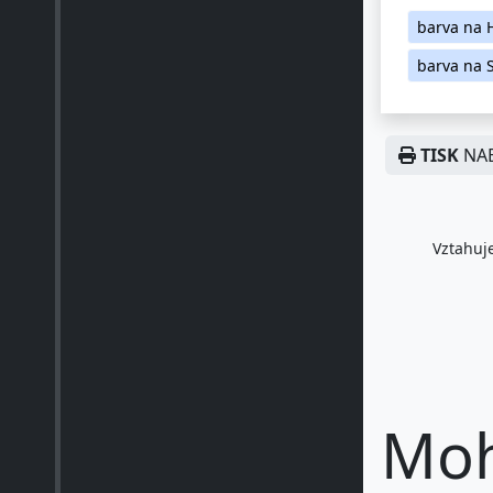
barva na 
barva na 
TISK
NAB
Vztahuje
Moh