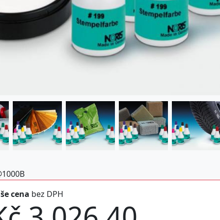
@1000B
še cena
bez DPH
Kč 3.026,40