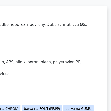
ladké neporézní povrchy. Doba schnutí cca 60s.
o, ABS, hliník, beton, plech, polyethylen PE,
zítek
a na CHROM
barva na FOLII (PE,PP)
barva na GUMU