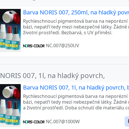
Barva NORIS 007, 250ml, na hladký pov
Rychleschnoucí pigmentová barva na neporézní m
bázi, nepatří tedy mezi nebezpečné látky. Žádné 
životní prostředí. Bezbarvá, s UV příměsí.
NC.007@250UV
NORIS 007, 1l, na hladký povrch,
Barva NORIS 007, 1l, na hladký povrch, b
Rychleschnoucí pigmentová barva na neporézní m
bázi, nepatří tedy mezi nebezpečné látky. Žádné 
a životní prostředí. Doba schnutí dle materiálu c
NC.007@1000W