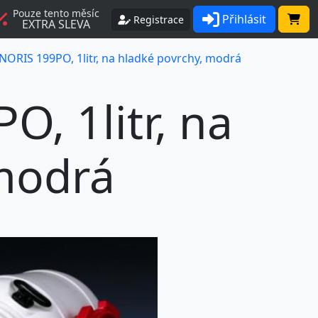
Pouze tento měsíc
Přihlásit
Registrace
EXTRA SLEVA
NORIS 199PO, 1litr, na hladké povrchy, modrá
, 1litr, na
modrá