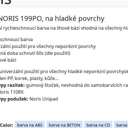
NORIS 199PO, na hladké povrchy
í rychleschnoucí barva na lihové bázi vhodná na všechny h
eschnoucí barva
rzální použití pro všechny neporézní povrchy
žná doba schnutí 60s (dle použití)
ové bázi
 univerzální použití pro všechny hladké neporézní povrchyskl
en PP, korek, plasty, kůže...
py razítek:
gumový štoček, nevhodná do samobarvicích ra
oris 110RX
ypy podušek:
Noris Unipad
 Color:
barva na ABS
barva na BETON
barva na CD
barv