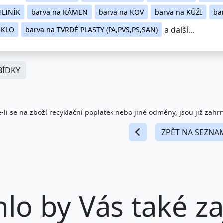
HLINÍK
barva na KÁMEN
barva na KOV
barva na KŮŽI
ba
a další...
SKLO
barva na TVRDÉ PLASTY (PA,PVS,PS,SAN)
ÍDKY
-li se na zboží recyklační poplatek nebo jiné odměny, jsou již zahr
ZPĚT NA SEZNA
lo by Vás také zaj