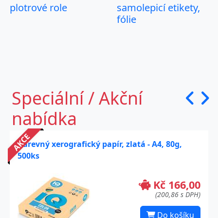
plotrové role
samolepicí etikety,
fólie
Speciální / Akční
nabídka
AKCE
Barevný xerografický papír, zlatá - A4, 80g,
500ks
Kč 166,00
(200,86 s DPH)
Do košíku