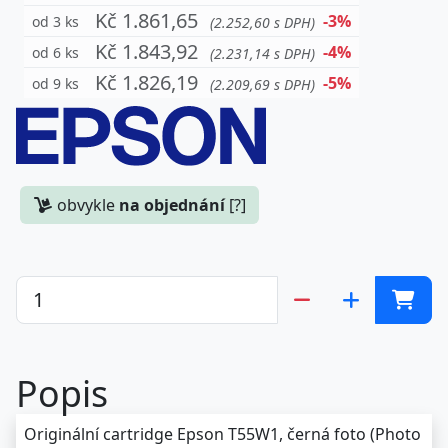
Kč 1.861,65
-3%
od 3 ks
(2.252,60 s DPH)
Kč 1.843,92
-4%
od 6 ks
(2.231,14 s DPH)
Kč 1.826,19
-5%
od 9 ks
(2.209,69 s DPH)
obvykle
na objednání
[?]
Popis
Originální cartridge Epson T55W1, černá foto (Photo