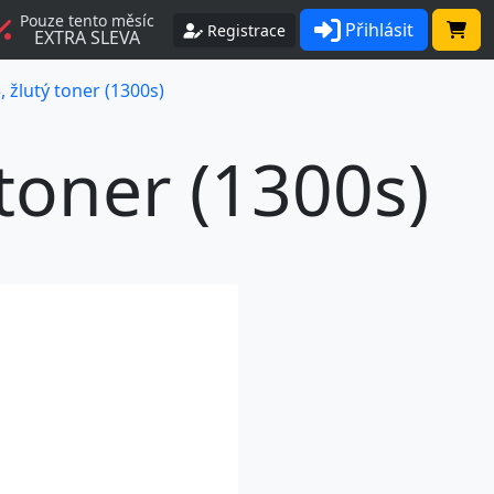
Pouze tento měsíc
Přihlásit
Registrace
EXTRA SLEVA
 žlutý toner (1300s)
toner (1300s)