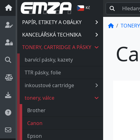
Kč
PAPÍR, ETIKETY A OBÁLKY
TONERY,
KANCELÁŘSKÁ TECHNIKA
Ca
TONERY, CARTRIDGE A PÁSKY
barvící pásky, kazety
TTR pásky, folie
inkoustové cartridge
tonery, válce
Brother
Canon
Epson