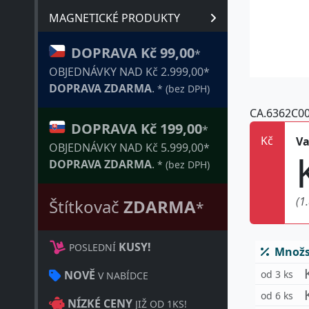
MAGNETICKÉ PRODUKTY
DOPRAVA Kč 99,00
*
OBJEDNÁVKY NAD Kč 2.999,00*
DOPRAVA ZDARMA
.
* (bez DPH)
CA.6362C0
DOPRAVA Kč 199,00
*
Kč
Va
OBJEDNÁVKY NAD Kč 5.999,00*
DOPRAVA ZDARMA
.
* (bez DPH)
(1
Štítkovač
ZDARMA
*
KUSY!
POSLEDNÍ
Množst
od 3 ks
NOVĚ
V NABÍDCE
od 6 ks
NÍZKÉ CENY
JIŽ OD 1KS!