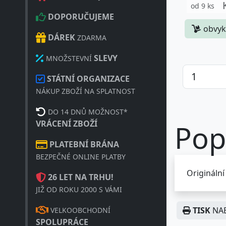
od 9 ks
DOPORUČUJEME
obvyk
DÁREK
ZDARMA
SLEVY
MNOŽSTEVNÍ
STÁTNÍ ORGANIZACE
NÁKUP ZBOŽÍ NA SPLATNOST
DO 14 DNŮ MOŽNOST*
VRÁCENÍ ZBOŽÍ
Pop
PLATEBNÍ BRÁNA
BEZPEČNÉ ONLINE PLATBY
Originální
26 LET NA TRHU!
JIŽ OD ROKU 2000 S VÁMI
TISK
NAB
VELKOOBCHODNÍ
SPOLUPRÁCE