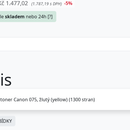
Kč 1.477,02
-5%
(1.787,19 s DPH)
le
skladem
nebo 24h [?]
is
 toner Canon 075, žlutý (yellow) (1300 stran)
ÍDKY