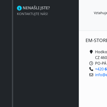
NENAŠLI JSTE?
Vztahuje
KONTAKTUJTE NÁS!
EM-STOR
Hodko
CZ 460
PO-PÁ 
+420
6
info@