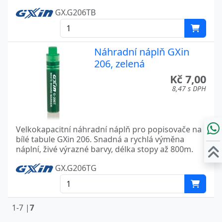
GX.G206TB
Náhradní náplň GXin
206, zelená
Kč 7,00
8,47 s DPH
Velkokapacitní náhradní náplň pro popisovače na
bílé tabule GXin 206. Snadná a rychlá výměna
náplní, živé výrazné barvy, délka stopy až 800m.
GX.G206TG
1-7 |
7