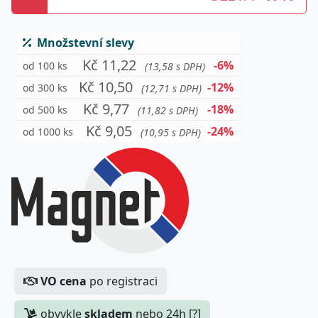
Množstevní slevy
Kč 11,22
-6%
od 100 ks
(13,58 s DPH)
Kč 10,50
-12%
od 300 ks
(12,71 s DPH)
Kč 9,77
-18%
od 500 ks
(11,82 s DPH)
Kč 9,05
-24%
od 1000 ks
(10,95 s DPH)
VO cena
po registraci
Kč 3,98
Ø 10×1 mm - 1ks
(4,82 s DPH)
obvykle
skladem
nebo 24h [?]