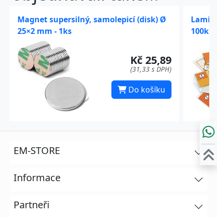
Magnet supersilný, samolepicí (disk) Ø
Lamino
25×2 mm - 1ks
100ks,
Kč 25,89
(31,33 s DPH)
Do košíku
EM-STORE
Informace
Partneři