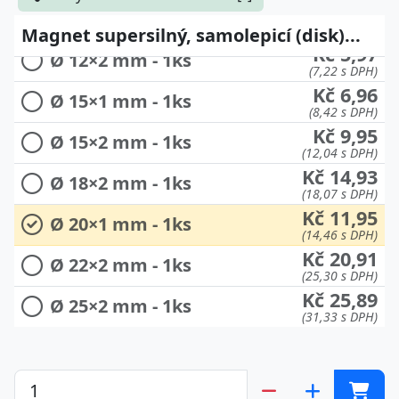
Kč 4,98
Ø 12×1 mm - 1ks
(6,03 s DPH)
Magnet supersilný, samolepicí (disk)...
Kč 5,97
Ø 12×2 mm - 1ks
(7,22 s DPH)
Kč 6,96
Ø 15×1 mm - 1ks
(8,42 s DPH)
Kč 9,95
Ø 15×2 mm - 1ks
(12,04 s DPH)
Kč 14,93
Ø 18×2 mm - 1ks
(18,07 s DPH)
Kč 11,95
Ø 20×1 mm - 1ks
(14,46 s DPH)
Kč 20,91
Ø 22×2 mm - 1ks
(25,30 s DPH)
Kč 25,89
Ø 25×2 mm - 1ks
(31,33 s DPH)