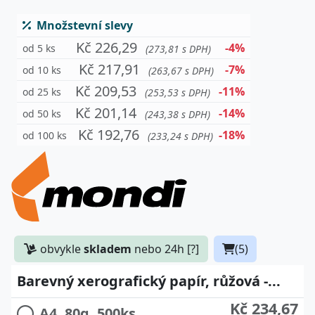
Množstevní slevy
Kč 226,29
-4%
od 5 ks
(273,81 s DPH)
Kč 217,91
-7%
od 10 ks
(263,67 s DPH)
Kč 209,53
-11%
od 25 ks
(253,53 s DPH)
Kč 201,14
-14%
od 50 ks
(243,38 s DPH)
Kč 192,76
-18%
od 100 ks
(233,24 s DPH)
obvykle
skladem
nebo 24h [?]
(5)
Barevný xerografický papír, růžová -...
Kč 234,67
A4, 80g, 500ks